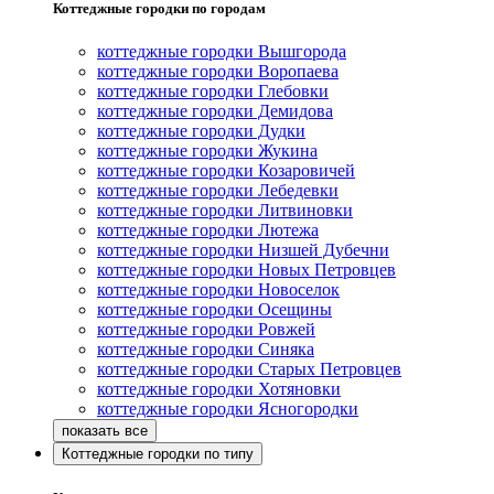
Коттеджные городки по городам
коттеджные городки Вышгорода
коттеджные городки Воропаева
коттеджные городки Глебовки
коттеджные городки Демидова
коттеджные городки Дудки
коттеджные городки Жукина
коттеджные городки Козаровичей
коттеджные городки Лебедевки
коттеджные городки Литвиновки
коттеджные городки Лютежа
коттеджные городки Низшей Дубечни
коттеджные городки Новых Петровцев
коттеджные городки Новоселок
коттеджные городки Осещины
коттеджные городки Ровжей
коттеджные городки Синяка
коттеджные городки Старых Петровцев
коттеджные городки Хотяновки
коттеджные городки Ясногородки
Коттеджные городки по типу