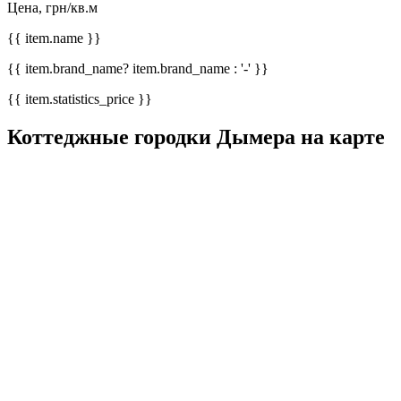
Цена, грн/кв.м
{{ item.name }}
{{ item.brand_name? item.brand_name : '-' }}
{{ item.statistics_price }}
Коттеджные городки Дымера на карте