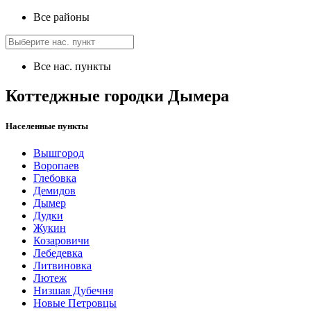
Все районы
Все нас. пункты
Коттеджные городки Дымера
Населенные пункты
Вышгород
Воропаев
Глебовка
Демидов
Дымер
Дудки
Жукин
Козаровичи
Лебедевка
Литвиновка
Лютеж
Низшая Дубечня
Новые Петровцы