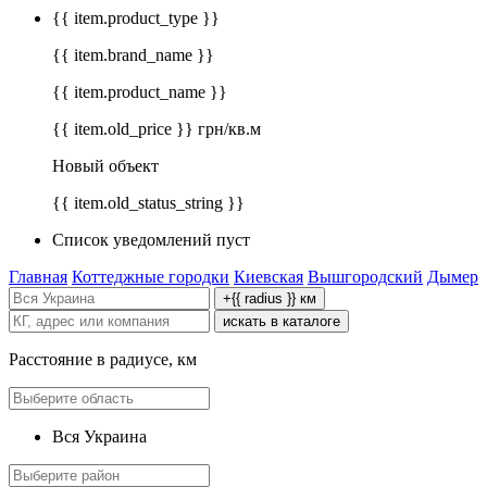
{{ item.product_type }}
{{ item.brand_name }}
{{ item.product_name }}
{{ item.old_price }} грн/кв.м
Новый объект
{{ item.old_status_string }}
Список уведомлений пуст
Главная
Коттеджные городки
Киевская
Вышгородский
Дымер
+{{ radius }} км
искать в каталоге
Расстояние в радиусе, км
Вся Украина