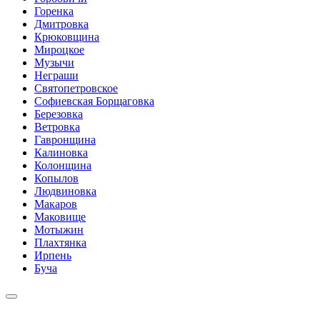
Горенка
Дмитровка
Крюковщина
Мироцкое
Музычи
Неграши
Святопетровское
Софиевская Борщаговка
Березовка
Ветровка
Гавронщина
Калиновка
Колонщина
Копылов
Людвиновка
Макаров
Маковище
Мотыжин
Плахтянка
Ирпень
Буча