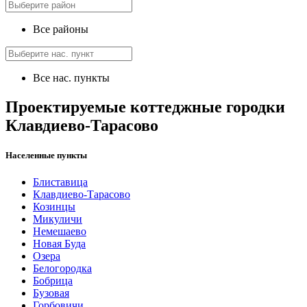
Все районы
Все нас. пункты
Проектируемые коттеджные городки
Клавдиево-Тарасово
Населенные пункты
Блиставица
Клавдиево-Тарасово
Козинцы
Микуличи
Немешаево
Новая Буда
Озера
Белогородка
Бобрица
Бузовая
Горбовичи