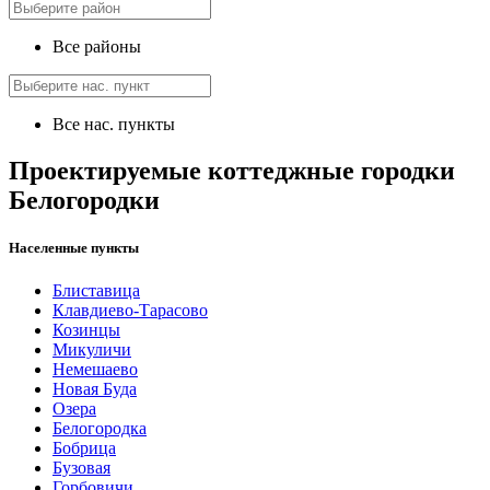
Все районы
Все нас. пункты
Проектируемые коттеджные городки
Белогородки
Населенные пункты
Блиставица
Клавдиево-Тарасово
Козинцы
Микуличи
Немешаево
Новая Буда
Озера
Белогородка
Бобрица
Бузовая
Горбовичи