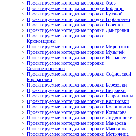
Проектируемые коттеджные городки Озер
Проектируемые коттеджные городки Бобрицы
Проектируемые коттеджные городки Бузовой
Проектируемые коттеджные городки Горбовичей
Проектируемые коттеджные городки Горенки
Проектируемые коттеджные городки Дмитровки
Проектируемые коттеджные городки
Крюковщины
Проектируемые коттеджные городки Мироцкого
Проектируемые коттеджные городки Музычей
Проектируемые коттеджные городки Неграшей
Проектируемые коттеджные городки
Святопетровского
Проектируемые коттеджные городки Софиевской
Борщаговки
Проектируемые коттеджные городки Березовки
Проектируемые коттеджные городки Ветровки
Проектируемые коттеджные городки Гавронщины
Проектируемые коттеджные городки Калиновки
Проектируемые коттеджные городки Колонщины
Проектируемые коттеджные городки Копылова
Проектируемые коттеджные городки Людвиновки
Проектируемые коттеджные городки Макарова
Проектируемые коттеджные городки Маковища
Проектируемые коттеджные городки Мотыжина