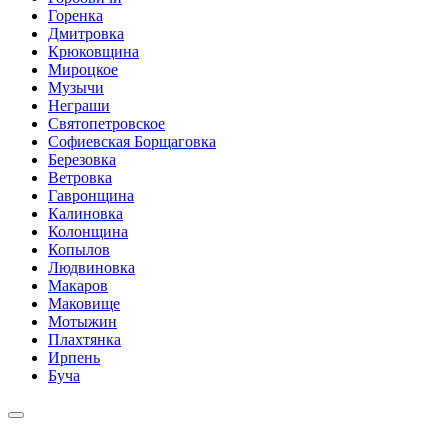
Горенка
Дмитровка
Крюковщина
Мироцкое
Музычи
Неграши
Святопетровское
Софиевская Борщаговка
Березовка
Ветровка
Гавронщина
Калиновка
Колонщина
Копылов
Людвиновка
Макаров
Маковище
Мотыжин
Плахтянка
Ирпень
Буча