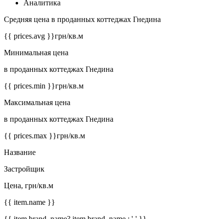
Аналитика
Средняя цена в проданных коттеджах Гнедина
{{ prices.avg }}
грн/кв.м
Минимальная цена
в проданных коттеджах Гнедина
{{ prices.min }}
грн/кв.м
Максимальная цена
в проданных коттеджах Гнедина
{{ prices.max }}
грн/кв.м
Название
Застройщик
Цена, грн/кв.м
{{ item.name }}
{{ item.brand_name? item.brand_name : '-' }}