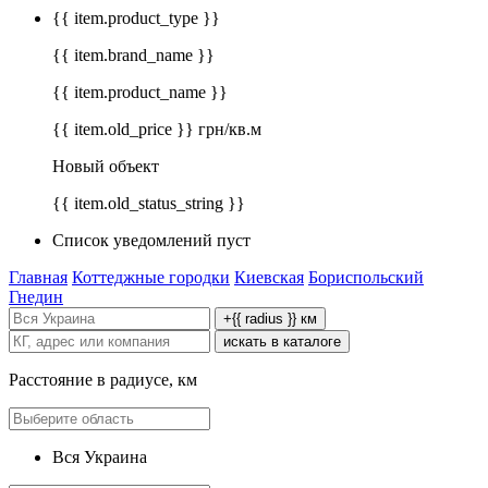
{{ item.product_type }}
{{ item.brand_name }}
{{ item.product_name }}
{{ item.old_price }} грн/кв.м
Новый объект
{{ item.old_status_string }}
Список уведомлений пуст
Главная
Коттеджные городки
Киевская
Бориспольский
Гнедин
+{{ radius }} км
искать в каталоге
Расстояние в радиусе, км
Вся Украина