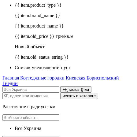
{{ item.product_type }}
{{ item.brand_name }}
{{ item.product_name }}
{{ item.old_price }} грн/кв.м
Новый объект
{{ item.old_status_string }}
Список уведомлений пуст
Главная
Коттеджные городки
Киевская
Бориспольский
Гнедин
+{{ radius }} км
искать в каталоге
Расстояние в радиусе, км
Вся Украина