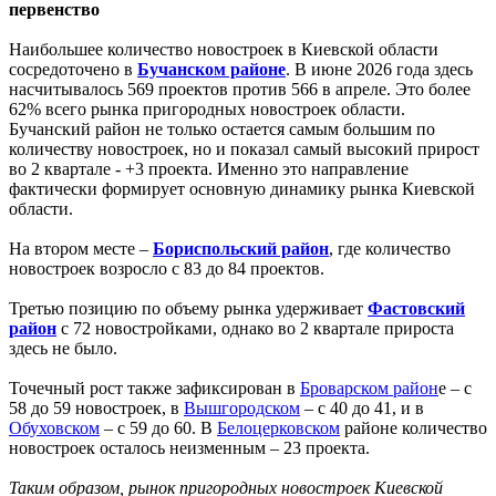
первенство
Наибольшее количество новостроек в Киевской области
сосредоточено в
Бучанском районе
. В июне 2026 года здесь
насчитывалось 569 проектов против 566 в апреле. Это более
62% всего рынка пригородных новостроек области.
Бучанский район не только остается самым большим по
количеству новостроек, но и показал самый высокий прирост
во 2 квартале - +3 проекта. Именно это направление
фактически формирует основную динамику рынка Киевской
области.
На втором месте –
Бориспольский район
, где количество
новостроек возросло с 83 до 84 проектов.
Третью позицию по объему рынка удерживает
Фастовский
район
с 72 новостройками, однако во 2 квартале прироста
здесь не было.
Точечный рост также зафиксирован в
Броварском район
е – с
58 до 59 новостроек, в
Вышгородском
– с 40 до 41, и в
Обуховском
– с 59 до 60. В
Белоцерковском
районе количество
новостроек осталось неизменным – 23 проекта.
Таким образом, рынок пригородных новостроек Киевской