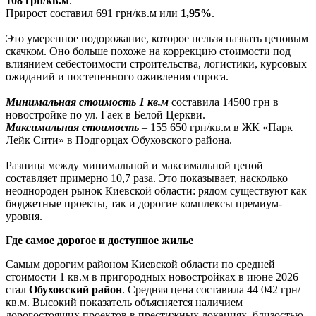
108 грн/кв.м
.
Прирост составил 691 грн/кв.м или
1,95%
.
Это умеренное подорожание, которое нельзя назвать ценовым
скачком. Оно больше похоже на коррекцию стоимости под
влиянием себестоимости строительства, логистики, курсовых
ожиданий и постепенного оживления спроса.
Минимальная стоимость 1 кв.м
составила 14500 грн в
новостройке по ул. Гаек в Белой Церкви.
Максимальная стоимость
– 155 650 грн/кв.м в ЖК «Парк
Лейк Сити» в Подгорцах Обуховского района.
Разница между минимальной и максимальной ценой
составляет примерно 10,7 раза. Это показывает, насколько
неоднороден рынок Киевской области: рядом существуют как
бюджетные проекты, так и дорогие комплексы премиум-
уровня.
Где самое дорогое и доступное жилье
Самым дорогим районом Киевской области по средней
стоимости 1 кв.м в пригородных новостройках в июне 2026
стал
Обуховский район
. Средняя цена составила 44 042 грн/
кв.м. Высокий показатель объясняется наличием
дорогостоящих проектов в престижных локациях, близостью