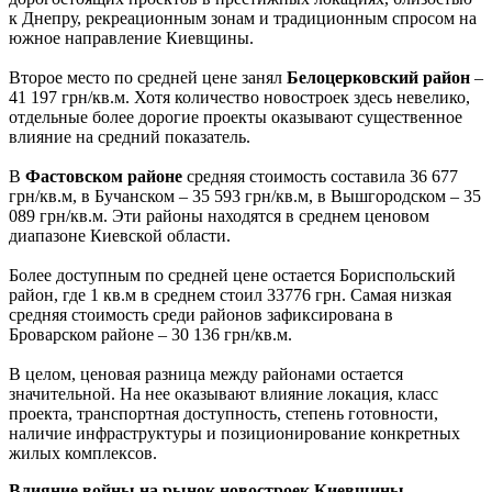
к Днепру, рекреационным зонам и традиционным спросом на
южное направление Киевщины.
Второе место по средней цене занял
Белоцерковский район
–
41 197 грн/кв.м. Хотя количество новостроек здесь невелико,
отдельные более дорогие проекты оказывают существенное
влияние на средний показатель.
В
Фастовском районе
средняя стоимость составила 36 677
грн/кв.м, в Бучанском – 35 593 грн/кв.м, в Вышгородском – 35
089 грн/кв.м. Эти районы находятся в среднем ценовом
диапазоне Киевской области.
Более доступным по средней цене остается Бориспольский
район, где 1 кв.м в среднем стоил 33776 грн. Самая низкая
средняя стоимость среди районов зафиксирована в
Броварском районе – 30 136 грн/кв.м.
В целом, ценовая разница между районами остается
значительной. На нее оказывают влияние локация, класс
проекта, транспортная доступность, степень готовности,
наличие инфраструктуры и позиционирование конкретных
жилых комплексов.
Влияние войны на рынок новостроек Киевщины