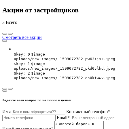
Акции от застройщиков
3
Всего
Смотреть все акции
$key: 0
$image:
uploads/new_images/_1599072782_pw63ijsk.jpeg
$key: 1
$image:
uploads/new_images/_1599072782_pkd0vlhd.jpeg
$key: 2
$image:
uploads/new_images/_1599072782_os0ktwwv.jpeg
Задайте ваш вопрос по наличию и ценам
Имя
Контактный телефон*
Email*