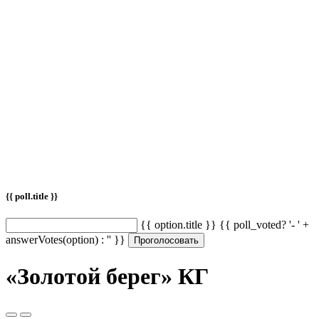
{{ poll.title }}
{{ option.title }} {{ poll_voted? '- ' +
answerVotes(option) : '' }}
Проголосовать
«Золотой берег» КГ