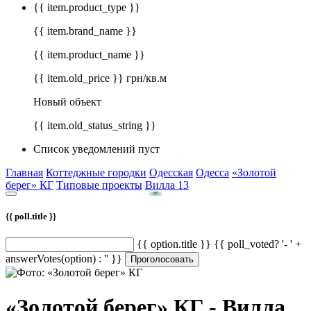
{{ item.product_type }}
{{ item.brand_name }}
{{ item.product_name }}
{{ item.old_price }} грн/кв.м
Новый объект
{{ item.old_status_string }}
Список уведомлений пуст
Главная
Коттеджные городки
Одесская
Одесса
«Золотой
берег» КГ
Типовые проекты
Вилла 13
{{ poll.title }}
{{ option.title }} {{ poll_voted? '- ' +
answerVotes(option) : '' }}
Проголосовать
«Золотой берег» КГ - Вилла