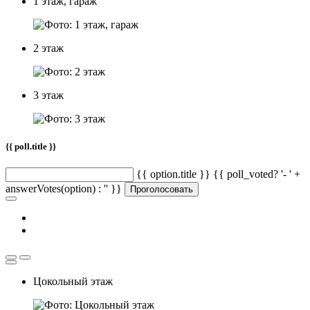
1 этаж, гараж
2 этаж
3 этаж
{{ poll.title }}
{{ option.title }} {{ poll_voted? '- ' +
answerVotes(option) : '' }}
Проголосовать
Цокольный этаж