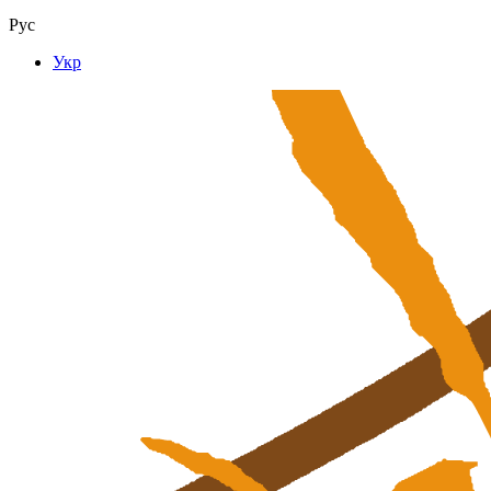
Рус
Укр