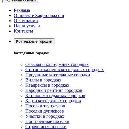
Полезные ссылки
Реклама
О проекте Zagorodna.com
О компании
Наши услуги
Контакты
Коттеджные городки
Коттеджные городки
Отзывы о коттеджных городках
Статистика цен в коттеджных городках
Проданные коттеджные городки
Виллы в городках
Квадрексы в городках
Народный рейтинг городков
Каталог коттеджных городков
Карта коттеджных городков
Поселки таунхаусов
Поселки дуплексов
Участки в городках
Построенные поселки
Строящиеся поселки