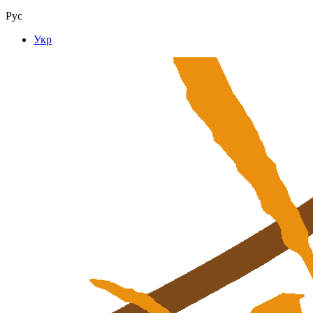
Рус
Укр