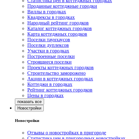
Статистика цен в коттеджных городках
Проданные коттеджные городки
Виллы в городках
Квадрексы в городках
Народный рейтинг городков
Каталог коттеджных городков
Карта коттеджных городков
Поселки таунхаусов
Поселки дуплексов
Участки в городках
Построенные поселки
Строящиеся поселки
Проекты коттеджных городков
Строительство заморожено
Акции в коттеджных городках
Коттеджи в городках
Рейтинг коттеджных городков
Цены в городках
Новостройки
Новостройки
Отзывы о новостройках в пригороде
Статистика цен в пригородных новостройках