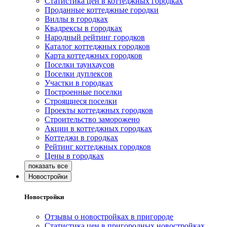
Статистика цен в коттеджных городках
Проданные коттеджные городки
Виллы в городках
Квадрексы в городках
Народный рейтинг городков
Каталог коттеджных городков
Карта коттеджных городков
Поселки таунхаусов
Поселки дуплексов
Участки в городках
Построенные поселки
Строящиеся поселки
Проекты коттеджных городков
Строительство заморожено
Акции в коттеджных городках
Коттеджи в городках
Рейтинг коттеджных городков
Цены в городках
Новостройки
Новостройки
Отзывы о новостройках в пригороде
Статистика цен в пригородных новостройках