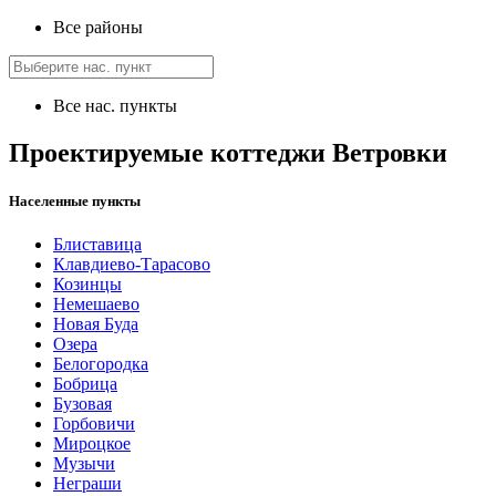
Все районы
Все нас. пункты
Проектируемые коттеджи Ветровки
Населенные пункты
Блиставица
Клавдиево-Тарасово
Козинцы
Немешаево
Новая Буда
Озера
Белогородка
Бобрица
Бузовая
Горбовичи
Мироцкое
Музычи
Неграши