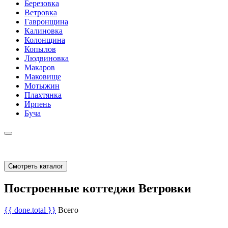
Березовка
Ветровка
Гавронщина
Калиновка
Колонщина
Копылов
Людвиновка
Макаров
Маковище
Мотыжин
Плахтянка
Ирпень
Буча
Смотреть каталог
Построенные коттеджи Ветровки
{{ done.total }}
Всего