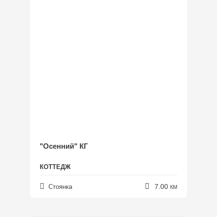
Петрушки
Софиевская Борщаговка
Стоянка
Чайки
Шевченково
Березовка
Калиновка
Колонщина
Марьяновка
Ирпень
Буча
"Осенний" КГ
КОТТЕДЖ
7.00
Стоянка
КМ