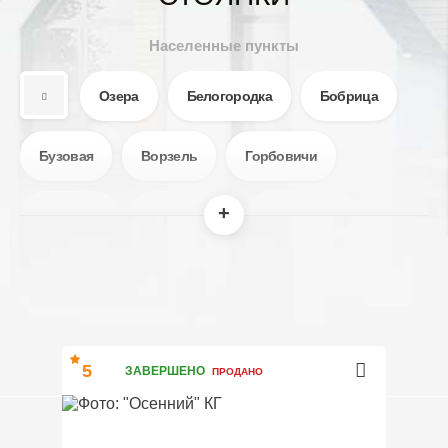
Населенные пункты
Озера
Белогородка
Бобрица
Бузовая
Ворзель
Горбовичи
Гореничи
Гостомель
Гуровщина
Забучье
Крюковщина
Лесное
Мила
Михайловка-Рубежовка
Мощун
5
ЗАВЕРШЕНО
ПРОДАНО
Святопетровское
Петропавловская Борщаговка