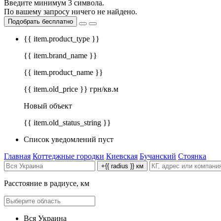
Введите минимум 3 символа.
По вашему запросу ничего не найдено.
Подобрать бесплатно
{{ item.product_type }}
{{ item.brand_name }}
{{ item.product_name }}
{{ item.old_price }} грн/кв.м
Новый объект
{{ item.old_status_string }}
Список уведомлений пуст
Главная
Коттеджные городки
Киевская
Бучанский
Стоянка
+{{ radius }} км
Расстояние в радиусе, км
Вся Украина