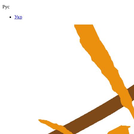
Рус
Укр