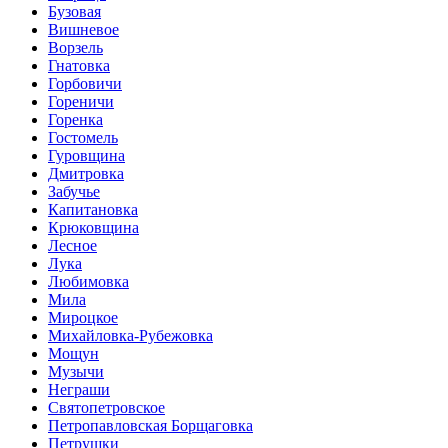
Бузовая
Вишневое
Ворзель
Гнатовка
Горбовичи
Гореничи
Горенка
Гостомель
Гуровщина
Дмитровка
Забучье
Капитановка
Крюковщина
Лесное
Лука
Любимовка
Мила
Мироцкое
Михайловка-Рубежовка
Мощун
Музычи
Неграши
Святопетровское
Петропавловская Борщаговка
Петрушки