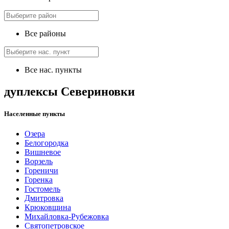
Все районы
Все нас. пункты
дуплексы Севериновки
Населенные пункты
Озера
Белогородка
Вишневое
Ворзель
Гореничи
Горенка
Гостомель
Дмитровка
Крюковщина
Михайловка-Рубежовка
Святопетровское