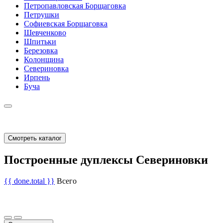
Петропавловская Борщаговка
Петрушки
Софиевская Борщаговка
Шевченково
Шпитьки
Березовка
Колонщина
Севериновка
Ирпень
Буча
Смотреть каталог
Построенные дуплексы Севериновки
{{ done.total }}
Всего