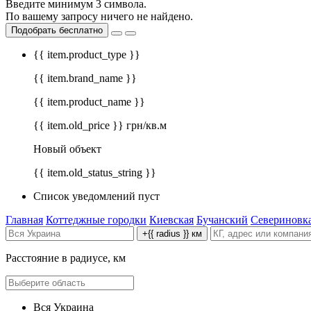
Введите минимум 3 символа.
По вашему запросу ничего не найдено.
Подобрать бесплатно
{{ item.product_type }}
{{ item.brand_name }}
{{ item.product_name }}
{{ item.old_price }} грн/кв.м
Новый объект
{{ item.old_status_string }}
Список уведомлений пуст
Главная
Коттеджные городки
Киевская
Бучанский
Севериновк
+{{ radius }} км
Расстояние в радиусе, км
Вся Украина