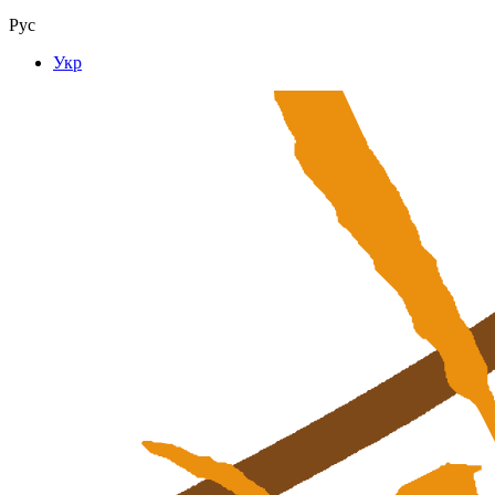
Рус
Укр