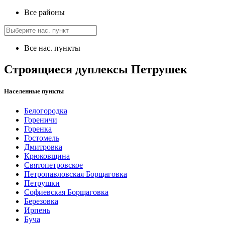
Все районы
Все нас. пункты
Строящиеся дуплексы Петрушек
Населенные пункты
Белогородка
Гореничи
Горенка
Гостомель
Дмитровка
Крюковщина
Святопетровское
Петропавловская Борщаговка
Петрушки
Софиевская Борщаговка
Березовка
Ирпень
Буча