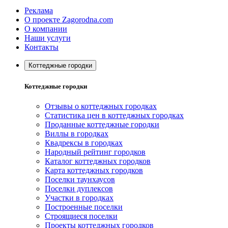
Реклама
О проекте Zagorodna.com
О компании
Наши услуги
Контакты
Коттеджные городки
Коттеджные городки
Отзывы о коттеджных городках
Статистика цен в коттеджных городках
Проданные коттеджные городки
Виллы в городках
Квадрексы в городках
Народный рейтинг городков
Каталог коттеджных городков
Карта коттеджных городков
Поселки таунхаусов
Поселки дуплексов
Участки в городках
Построенные поселки
Строящиеся поселки
Проекты коттеджных городков