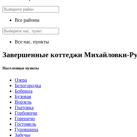
Все районы
Все нас. пункты
Завершенные коттеджи Михайловки-Р
Населенные пункты
Озера
Белогородка
Бобрица
Бузовая
Ворзель
Гнатовка
Горбовичи
Гореничи
Гостомель
Гуровщина
Забучье