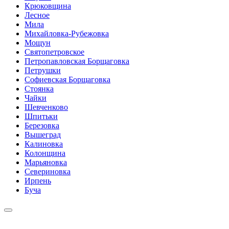
Крюковщина
Лесное
Мила
Михайловка-Рубежовка
Мощун
Святопетровское
Петропавловская Борщаговка
Петрушки
Софиевская Борщаговка
Стоянка
Чайки
Шевченково
Шпитьки
Березовка
Вышеград
Калиновка
Колонщина
Марьяновка
Севериновка
Ирпень
Буча