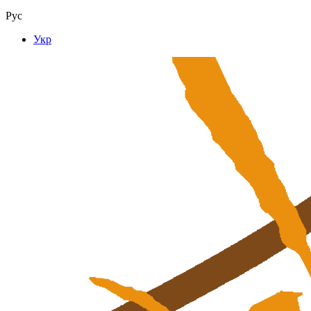
Рус
Укр