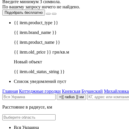
Введите минимум 3 символа.
По вашему запросу ничего не найдено.
Подобрать бесплатно
{{ item.product_type }}
{{ item.brand_name }}
{{ item.product_name }}
{{ item.old_price }} грн/кв.м
Новый объект
{{ item.old_status_string }}
Список уведомлений пуст
Главная
Коттеджные городки
Киевская
Бучанский
Михайловка
+{{ radius }} км
Расстояние в радиусе, км
Вся Украина