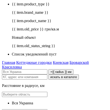
{{ item.product_type }}
{{ item.brand_name }}
{{ item.product_name }}
{{ item.old_price }} грн/кв.м
Новый объект
{{ item.old_status_string }}
Список уведомлений пуст
Главная
Коттеджные городки
Киевская
Броварской
Красиловка
+{{ radius }} км
искать в каталоге
Расстояние в радиусе, км
Вся Украина