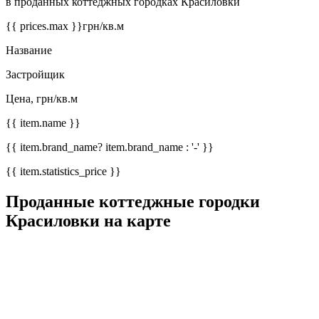
в проданных коттеджных городках Красиловки
{{ prices.max }}
грн/кв.м
Название
Застройщик
Цена, грн/кв.м
{{ item.name }}
{{ item.brand_name? item.brand_name : '-' }}
{{ item.statistics_price }}
Проданные коттеджные городки
Красиловки на карте