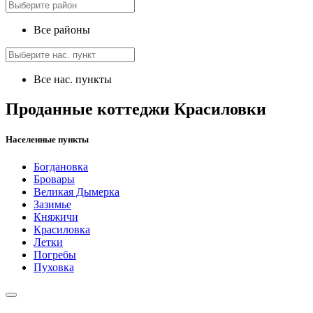
Все районы
Все нас. пункты
Проданные коттеджи Красиловки
Населенные пункты
Богдановка
Бровары
Великая Дымерка
Зазимье
Княжичи
Красиловка
Летки
Погребы
Пуховка