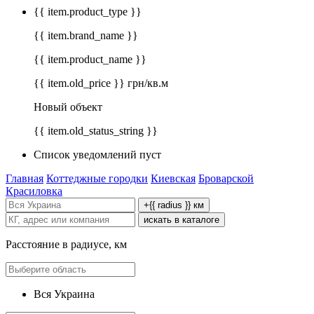
{{ item.product_type }}
{{ item.brand_name }}
{{ item.product_name }}
{{ item.old_price }} грн/кв.м
Новый объект
{{ item.old_status_string }}
Список уведомлений пуст
Главная
Коттеджные городки
Киевская
Броварской
Красиловка
+{{ radius }} км
искать в каталоге
Расстояние в радиусе, км
Вся Украина