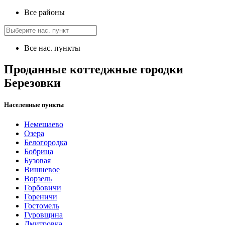
Все районы
Все нас. пункты
Проданные коттеджные городки
Березовки
Населенные пункты
Немешаево
Озера
Белогородка
Бобрица
Бузовая
Вишневое
Ворзель
Горбовичи
Гореничи
Гостомель
Гуровщина
Дмитровка