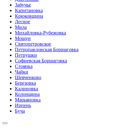
Забучье
Капитановка
Крюковщина
Лесное
Мила
Михайловка-Рубежовка
Мощун
Святопетровское
Петропавловская Борщаговка
Петрушки
Софиевская Борщаговка
Стоянка
Чайки
Шевченково
Березовка
Калиновка
Колонщина
Марьяновка
Ирпень
Буча