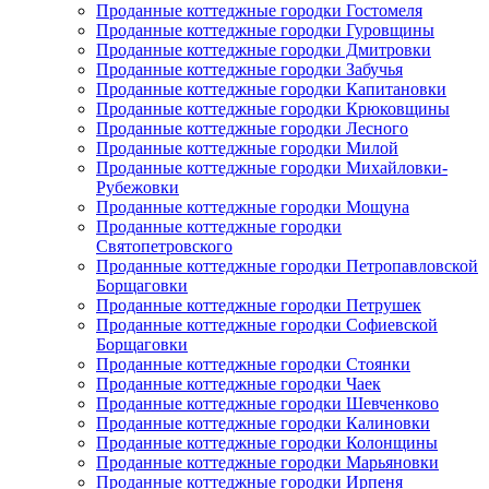
Проданные коттеджные городки Гостомеля
Проданные коттеджные городки Гуровщины
Проданные коттеджные городки Дмитровки
Проданные коттеджные городки Забучья
Проданные коттеджные городки Капитановки
Проданные коттеджные городки Крюковщины
Проданные коттеджные городки Лесного
Проданные коттеджные городки Милой
Проданные коттеджные городки Михайловки-
Рубежовки
Проданные коттеджные городки Мощуна
Проданные коттеджные городки
Святопетровского
Проданные коттеджные городки Петропавловской
Борщаговки
Проданные коттеджные городки Петрушек
Проданные коттеджные городки Софиевской
Борщаговки
Проданные коттеджные городки Стоянки
Проданные коттеджные городки Чаек
Проданные коттеджные городки Шевченково
Проданные коттеджные городки Калиновки
Проданные коттеджные городки Колонщины
Проданные коттеджные городки Марьяновки
Проданные коттеджные городки Ирпеня