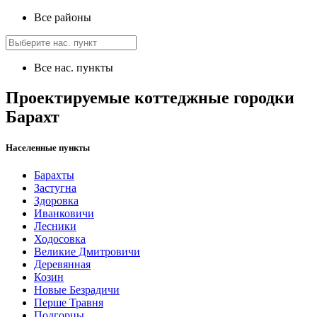
Все районы
Все нас. пункты
Проектируемые коттеджные городки
Барахт
Населенные пункты
Барахты
Застугна
Здоровка
Иванковичи
Лесники
Ходосовка
Великие Дмитровичи
Деревянная
Козин
Новые Безрадичи
Перше Травня
Подгорцы