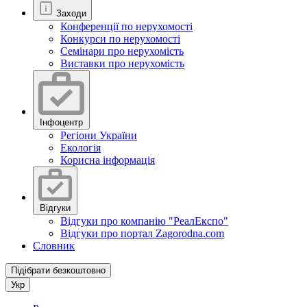
Заходи
Конференції по нерухомості
Конкурси по нерухомості
Семінари про нерухомість
Виставки про нерухомість
Інфоцентр
Регіони України
Екологія
Корисна інформація
Відгуки
Відгуки про компанію "РеалЕкспо"
Відгуки про портал Zagorodna.com
Словник
Підібрати безкоштовно
Укр