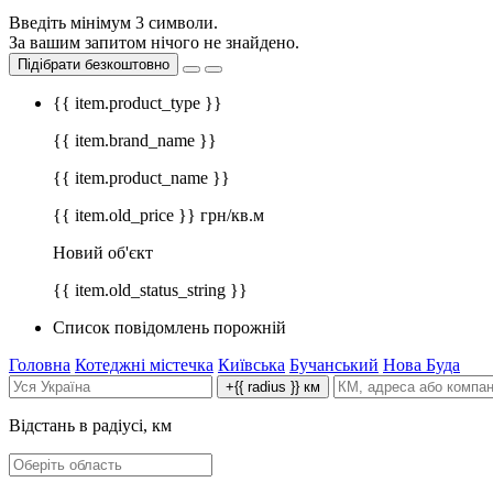
Введіть мінімум 3 символи.
За вашим запитом нічого не знайдено.
Підібрати безкоштовно
{{ item.product_type }}
{{ item.brand_name }}
{{ item.product_name }}
{{ item.old_price }} грн/кв.м
Новий об'єкт
{{ item.old_status_string }}
Список повідомлень порожній
Головна
Котеджні містечка
Київська
Бучанський
Нова Буда
+{{ radius }} км
Відстань в радіусі, км