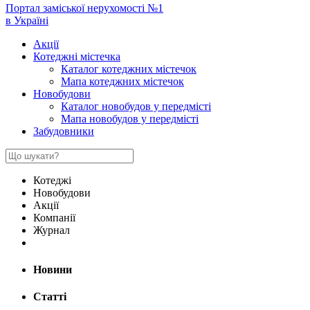
Портал заміської нерухомості №1
в Україні
Акції
Котеджні містечка
Каталог котеджних містечок
Мапа котеджних містечок
Новобудови
Каталог новобудов у передмісті
Мапа новобудов у передмісті
Забудовники
Котеджі
Новобудови
Акції
Компанії
Журнал
Новини
Статті