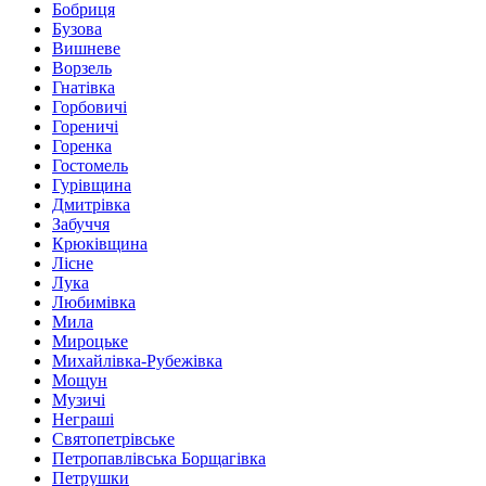
Бобриця
Бузова
Вишневе
Ворзель
Гнатівка
Горбовичі
Гореничі
Горенка
Гостомель
Гурівщина
Дмитрівка
Забуччя
Крюківщина
Лісне
Лука
Любимівка
Мила
Мироцьке
Михайлівка-Рубежівка
Мощун
Музичі
Неграші
Святопетрівське
Петропавлівська Борщагівка
Петрушки