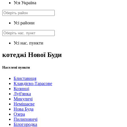
Уся Україна
Усі райони
Усі нас. пункти
котеджі Нової Буди
Населені пункти
Блиставиця
Клавдієво-Тарасове
Козинці
Луб'янка
Микуличі
Немішаєве
Нова Буда
Озера
Пилиповичі
Білогородка