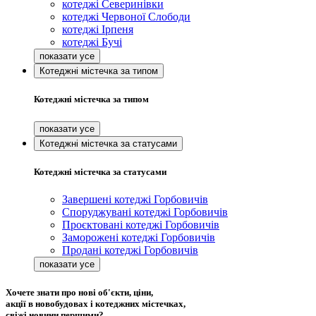
котеджі Северинівки
котеджі Червоної Слободи
котеджі Ірпеня
котеджі Бучі
Котеджні містечка за типом
Котеджні містечка за типом
Котеджні містечка за статусами
Котеджні містечка за статусами
Завершені котеджі Горбовичів
Споруджувані котеджі Горбовичів
Проєктовані котеджі Горбовичів
Заморожені котеджі Горбовичів
Продані котеджі Горбовичів
Хочете знати про нові об'єкти, ціни,
акції в новобудовах і котеджних містечках,
свіжі новини першими?