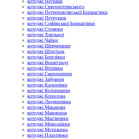
котеджі Неграші
котеджі Святопетрівського
котеджі Петропавлівської Борщагівки
котеджі Петрушок
котеджі Софіївської Борщагівки
котеджі Стоянки
котеджі Хмільної
котеджі Чайки
котеджі Шевченкове
котеджі Шпитьок
котеджі Березівки
котеджі Вишеграду
котеджі Вітрівки
котеджі Гавронщини
котеджі Забуяння
котеджі Калинівки
котеджі Колонщини
котеджі Копилова
котеджі Людвинівки
котеджі Макарова
котеджі Маковища
котеджі Мар'янівки
котеджі Миколаївки
котеджі Мотижина
котеджі Плахтянки