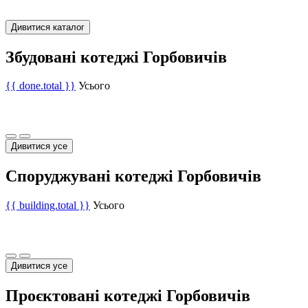
Дивитися каталог
Збудовані котеджі Горбовичів
{{ done.total }}
Усього
Дивитися усе
Споруджувані котеджі Горбовичів
{{ building.total }}
Усього
Дивитися усе
Проєктовані котеджі Горбовичів