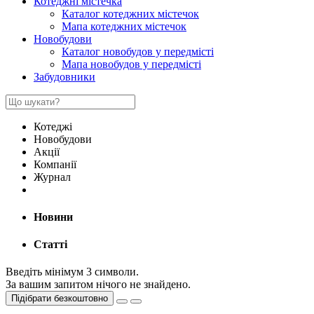
Котеджні містечка
Каталог котеджних містечок
Мапа котеджних містечок
Новобудови
Каталог новобудов у передмісті
Мапа новобудов у передмісті
Забудовники
Котеджі
Новобудови
Акції
Компанії
Журнал
Новини
Статті
Введіть мінімум 3 символи.
За вашим запитом нічого не знайдено.
Підібрати безкоштовно