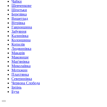
Чайки
Шевченкове
Шпитьки
Березівка
Вишеград
Вітрівка
Гавронщина
Забуяння
Калинівка
Колонщина
Копилів
Людвинівка
Макарів
Маковище
Мар'янівка
Миколаївка
Мотижин
Плахтянка
Северинівка
Червона Слобода
Ірпінь
Буча