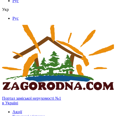
Рус
Укр
Рус
Портал заміської нерухомості №1
в Україні
Акції