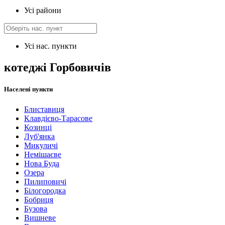
Усі райони
Усі нас. пункти
котеджі Горбовичів
Населені пункти
Блиставиця
Клавдієво-Тарасове
Козинці
Луб'янка
Микуличі
Немішаєве
Нова Буда
Озера
Пилиповичі
Білогородка
Бобриця
Бузова
Вишневе