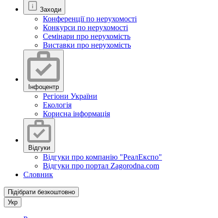
Заходи
Конференції по нерухомості
Конкурси по нерухомості
Семінари про нерухомість
Виставки про нерухомість
Інфоцентр
Регіони України
Екологія
Корисна інформація
Відгуки
Відгуки про компанію "РеалЕкспо"
Відгуки про портал Zagorodna.com
Словник
Підібрати безкоштовно
Укр