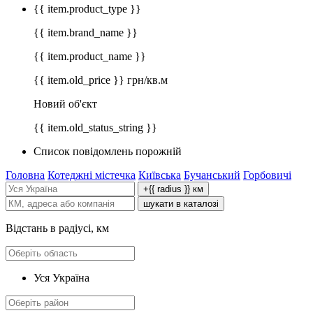
{{ item.product_type }}
{{ item.brand_name }}
{{ item.product_name }}
{{ item.old_price }} грн/кв.м
Новий об'єкт
{{ item.old_status_string }}
Список повідомлень порожній
Головна
Котеджні містечка
Київська
Бучанський
Горбовичі
+{{ radius }} км
шукати в каталозі
Відстань в радіусі, км
Уся Україна