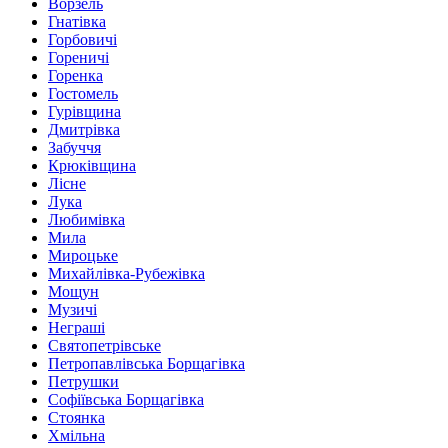
Ворзель
Гнатівка
Горбовичі
Гореничі
Горенка
Гостомель
Гурівщина
Дмитрівка
Забуччя
Крюківщина
Лісне
Лука
Любимівка
Мила
Мироцьке
Михайлівка-Рубежівка
Мощун
Музичі
Неграші
Святопетрівське
Петропавлівська Борщагівка
Петрушки
Софіївська Борщагівка
Стоянка
Хмільна