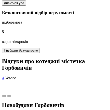
Дивитися усе
Безкоштовний підбір нерухомості
підберемо
за
5
варіантів
кроків
Підібрати безкоштовно
Відгуки про котеджні містечка
Горбовичів
4
Усього
Новобудови Горбовичів