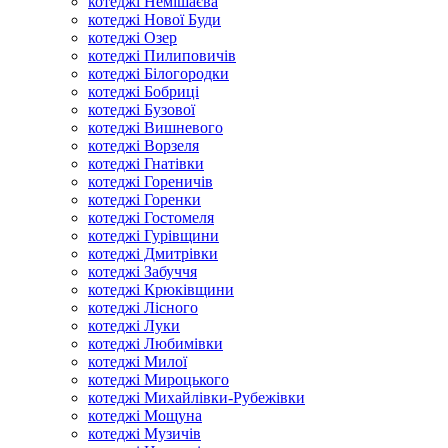
котеджі Немішаєва
котеджі Нової Буди
котеджі Озер
котеджі Пилиповичів
котеджі Білогородки
котеджі Бобриці
котеджі Бузової
котеджі Вишневого
котеджі Ворзеля
котеджі Гнатівки
котеджі Гореничів
котеджі Горенки
котеджі Гостомеля
котеджі Гурівщини
котеджі Дмитрівки
котеджі Забуччя
котеджі Крюківщини
котеджі Лісного
котеджі Луки
котеджі Любимівки
котеджі Милої
котеджі Мироцького
котеджі Михайлівки-Рубежівки
котеджі Мощуна
котеджі Музичів