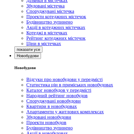
Ділянки в містечках
Збудовані містечка
Споруджувані містечка
Проекти котеджних містечок
Будівництво зупинено
Акції в котеджних містечках
Котеджі в містечках
Рейтинг котеджних містечок
Ціни в містечках
Новобудови
Новобудови
Відгуки про новобудови у передмісті
Статистика цін в приміських новобудовах
Каталог новобудов у передмісті
Народний рейтинг новобудов
Споруджувані новобудови
Квартири в новобудовах
Апартаменти у житлових комплексах
Збудовані новобудови
Проекти новобудов
Будівництво зупинено
Акції в новобудовах