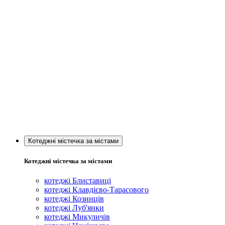
Котеджні містечка за містами
Котеджні містечка за містами
котеджі Блиставиці
котеджі Клавдієво-Тарасового
котеджі Козинців
котеджі Луб'янки
котеджі Микуличів