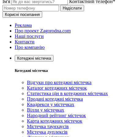
Ім'я
Контактний телефон*
Надіслати
Корисні посилання
Реклама
Про проект Zagorodna.com
Наші послуги
Контакти
Про компанію
Котеджні містечка
Котеджні містечка
Відгуки про котеджні містечка
Каталог котеджних містечок
Статистика цін в котеджних містечках
Продані котеджні містечка
Квадрекси у містечках
Вілли у містечках
Народний рейтинг містечок
Карта котеджних містечок
Містечка таунхаусів
Містечка дуплексів