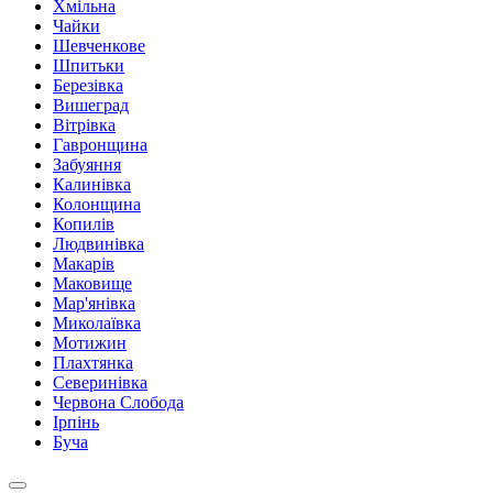
Хмільна
Чайки
Шевченкове
Шпитьки
Березівка
Вишеград
Вітрівка
Гавронщина
Забуяння
Калинівка
Колонщина
Копилів
Людвинівка
Макарів
Маковище
Мар'янівка
Миколаївка
Мотижин
Плахтянка
Северинівка
Червона Слобода
Ірпінь
Буча