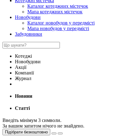
Котеджні містечка
Каталог котеджних містечок
Мапа котеджних містечок
Новобудови
Каталог новобудов у передмісті
Мапа новобудов у передмісті
Забудовники
Котеджі
Новобудови
Акції
Компанії
Журнал
Новини
Статті
Введіть мінімум 3 символи.
За вашим запитом нічого не знайдено.
Підібрати безкоштовно