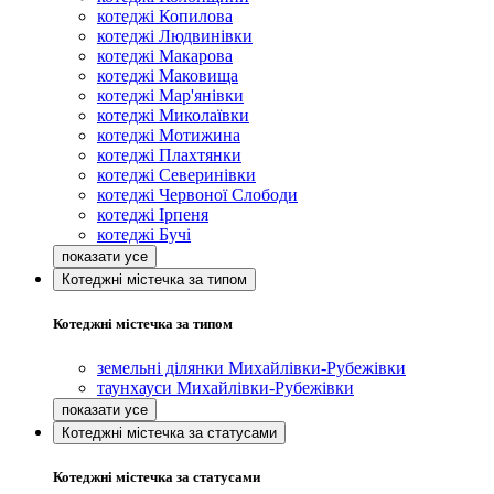
котеджі Копилова
котеджі Людвинівки
котеджі Макарова
котеджі Маковища
котеджі Мар'янівки
котеджі Миколаївки
котеджі Мотижина
котеджі Плахтянки
котеджі Северинівки
котеджі Червоної Слободи
котеджі Ірпеня
котеджі Бучі
Котеджні містечка за типом
Котеджні містечка за типом
земельні ділянки Михайлівки-Рубежівки
таунхауси Михайлівки-Рубежівки
Котеджні містечка за статусами
Котеджні містечка за статусами