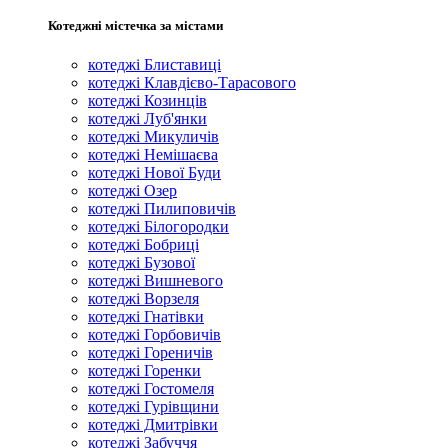
Котеджні містечка за містами
котеджі Блиставиці
котеджі Клавдієво-Тарасового
котеджі Козинців
котеджі Луб'янки
котеджі Микуличів
котеджі Немішаєва
котеджі Нової Буди
котеджі Озер
котеджі Пилиповичів
котеджі Білогородки
котеджі Бобриці
котеджі Бузової
котеджі Вишневого
котеджі Ворзеля
котеджі Гнатівки
котеджі Горбовичів
котеджі Гореничів
котеджі Горенки
котеджі Гостомеля
котеджі Гурівщини
котеджі Дмитрівки
котеджі Забуччя