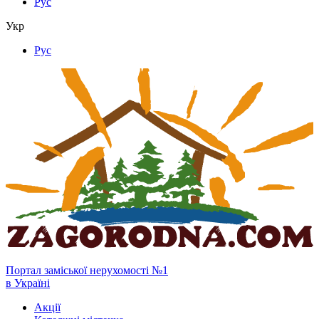
Рус
Укр
Рус
Портал заміської нерухомості №1
в Україні
Акції