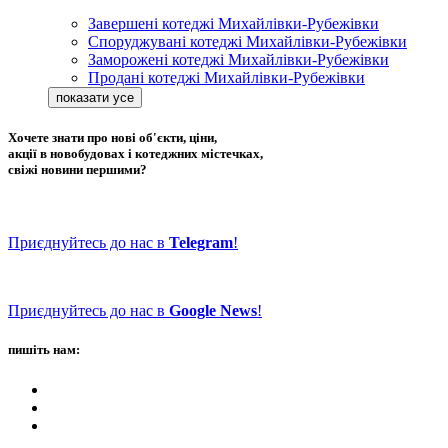
Завершені котеджі Михайлівки-Рубежівки
Споруджувані котеджі Михайлівки-Рубежівки
Заморожені котеджі Михайлівки-Рубежівки
Продані котеджі Михайлівки-Рубежівки
Хочете знати про нові об'єкти, ціни,
акції в новобудовах і котеджних містечках,
свіжі новини першими?
Приєднуйтесь до нас в
Telegram
!
Приєднуйтесь до нас в
Google News
!
пишіть нам: