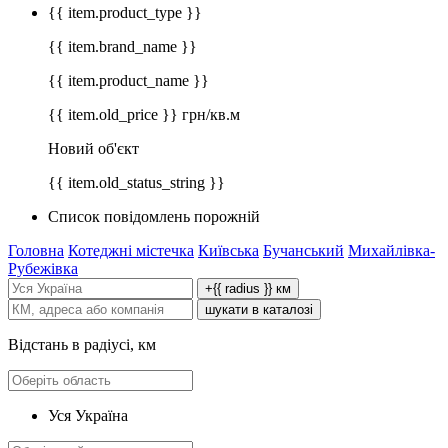
{{ item.product_type }}
{{ item.brand_name }}
{{ item.product_name }}
{{ item.old_price }} грн/кв.м
Новий об'єкт
{{ item.old_status_string }}
Список повідомлень порожній
Головна
Котеджні містечка
Київська
Бучанський
Михайлівка-
Рубежівка
+{{ radius }} км
шукати в каталозі
Відстань в радіусі, км
Уся Україна