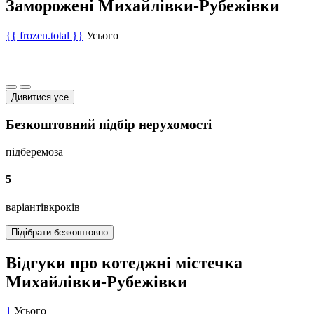
Заморожені Михайлівки-Рубежівки
{{ frozen.total }}
Усього
Дивитися усе
Безкоштовний підбір нерухомості
підберемо
за
5
варіантів
кроків
Підібрати безкоштовно
Відгуки про котеджні містечка
Михайлівки-Рубежівки
1
Усього