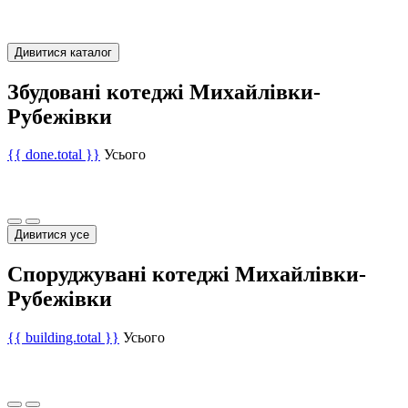
Дивитися каталог
Збудовані котеджі Михайлівки-
Рубежівки
{{ done.total }}
Усього
Дивитися усе
Споруджувані котеджі Михайлівки-
Рубежівки
{{ building.total }}
Усього