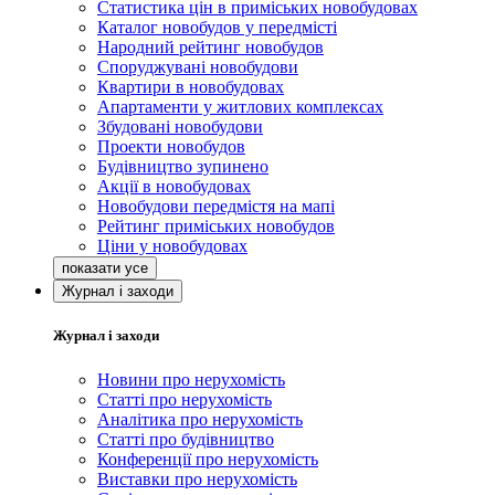
Статистика цін в приміських новобудовах
Каталог новобудов у передмісті
Народний рейтинг новобудов
Споруджувані новобудови
Квартири в новобудовах
Апартаменти у житлових комплексах
Збудовані новобудови
Проекти новобудов
Будівництво зупинено
Акції в новобудовах
Новобудови передмістя на мапі
Рейтинг приміських новобудов
Ціни у новобудовах
Журнал і заходи
Журнал і заходи
Новини про нерухомість
Статті про нерухомість
Аналітика про нерухомість
Статті про будівництво
Конференції про нерухомість
Виставки про нерухомість