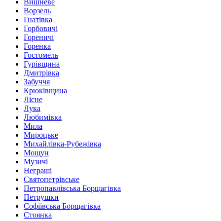
Вишневе
Ворзель
Гнатівка
Горбовичі
Гореничі
Горенка
Гостомель
Гурівщина
Дмитрівка
Забуччя
Крюківщина
Лісне
Лука
Любимівка
Мила
Мироцьке
Михайлівка-Рубежівка
Мощун
Музичі
Неграші
Святопетрівське
Петропавлівська Борщагівка
Петрушки
Софіївська Борщагівка
Стоянка