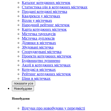
Каталог котеджних містечок
Статистика цін в котеджних містечках
Продані котеджні містечка
Квадрекси у містечках
Вілли у містечках
Народний рейтинг містечок
Карта котеджних містечок
Містечка таунхаусів
Містечка дуплексів
Ділянки в містечках
Збудовані містечка
Споруджувані містечка
Проекти котеджних містечок
Будівництво зупинено
Акції в котеджних містечках
Котеджі в містечках
Рейтинг котеджних містечок
Ціни в містечках
Новобудови
Новобудови
Відгуки про новобудови у передмісті