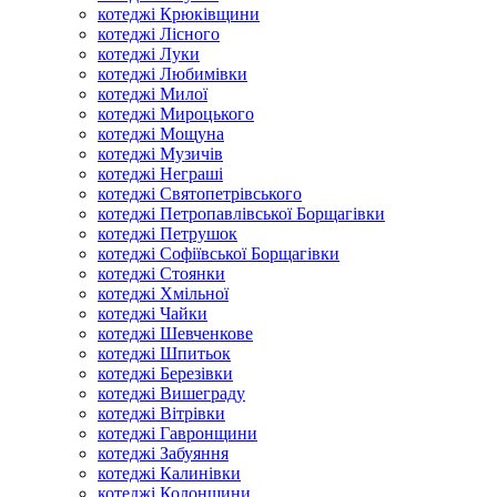
котеджі Крюківщини
котеджі Лісного
котеджі Луки
котеджі Любимівки
котеджі Милої
котеджі Мироцького
котеджі Мощуна
котеджі Музичів
котеджі Неграші
котеджі Святопетрівського
котеджі Петропавлівської Борщагівки
котеджі Петрушок
котеджі Софіївської Борщагівки
котеджі Стоянки
котеджі Хмільної
котеджі Чайки
котеджі Шевченкове
котеджі Шпитьок
котеджі Березівки
котеджі Вишеграду
котеджі Вітрівки
котеджі Гавронщини
котеджі Забуяння
котеджі Калинівки
котеджі Колонщини