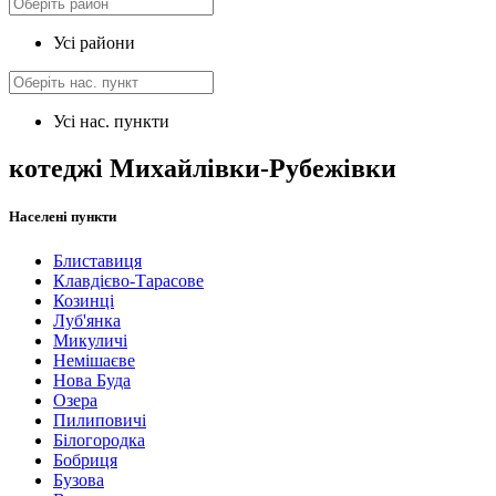
Усі райони
Усі нас. пункти
котеджі Михайлівки-Рубежівки
Населені пункти
Блиставиця
Клавдієво-Тарасове
Козинці
Луб'янка
Микуличі
Немішаєве
Нова Буда
Озера
Пилиповичі
Білогородка
Бобриця
Бузова