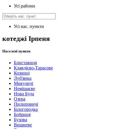
Усі райони
Усі нас. пункти
котеджі Ірпеня
Населені пункти
Блиставиця
Клавдієво-Тарасове
Козинці
Луб'янка
Микуличі
Немішаєве
Нова Буда
Озера
Пилиповичі
Білогородка
Бобриця
Бузова
Вишневе