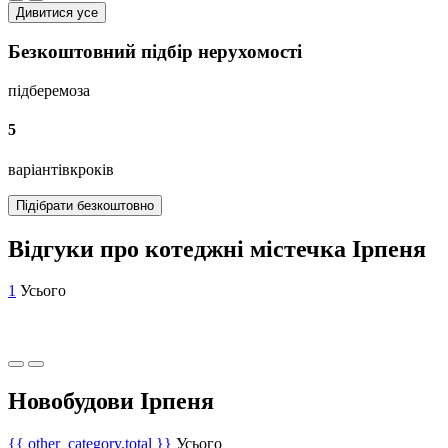
Дивитися усе
Безкоштовний підбір нерухомості
підберемо
за
5
варіантів
кроків
Підібрати безкоштовно
Відгуки про котеджні містечка Ірпеня
1
Усього
Новобудови Ірпеня
{{ other_category.total }}
Усього