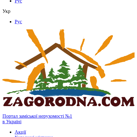
Рус
Укр
Рус
Портал заміської нерухомості №1
в Україні
Акції