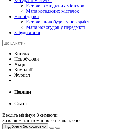
Котеджні містечка
Каталог котеджних містечок
Мапа котеджних містечок
Новобудови
Каталог новобудов у передмісті
Мапа новобудов у передмісті
Забудовники
Котеджі
Новобудови
Акції
Компанії
Журнал
Новини
Статті
Введіть мінімум 3 символи.
За вашим запитом нічого не знайдено.
Підібрати безкоштовно