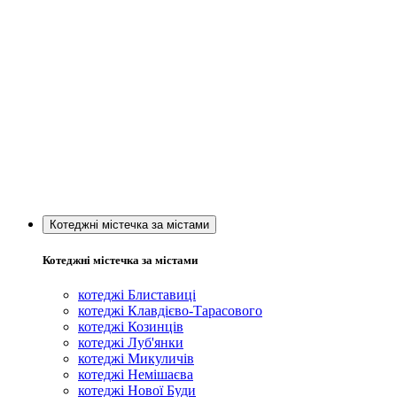
Котеджні містечка за містами
Котеджні містечка за містами
котеджі Блиставиці
котеджі Клавдієво-Тарасового
котеджі Козинців
котеджі Луб'янки
котеджі Микуличів
котеджі Немішаєва
котеджі Нової Буди