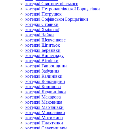
котеджі Святопетрівського
котеджі Петропавлівської Борщагівки
котеджі Петрушок
котеджі Софіївської Борщагівки
котеджі Стоянки
котеджі Хмільної
котеджі Чайки
котеджі Шевченкове
котеджі Шпитьок
котеджі Березівки
котеджі Вишеграду
котеджі Вітрівки
котеджі Гавронщини
котеджі Забуяння
котеджі Калинівки
котеджі Колонщини
котеджі Копилова
котеджі Людвинівки
котеджі Макарова
котеджі Маковища
котеджі Мар'янівки
котеджі Миколаївки
котеджі Мотижина
котеджі Плахтянки
котеджі Северинівки