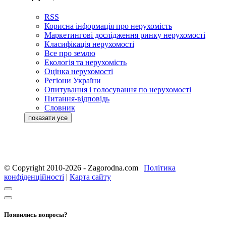
RSS
Корисна інформація про нерухомість
Маркетингові дослідження ринку нерухомості
Класифікація нерухомості
Все про землю
Екологія та нерухомість
Оцінка нерухомості
Регіони України
Опитування і голосування по нерухомості
Питання-відповідь
Словник
© Copyright 2010-2026 - Zagorodna.com
|
Політика
конфіденційності
|
Карта сайту
Появились вопросы?