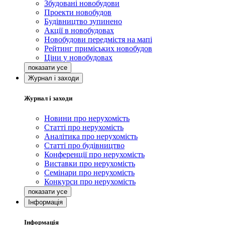
Збудовані новобудови
Проекти новобудов
Будівництво зупинено
Акції в новобудовах
Новобудови передмістя на мапі
Рейтинг приміських новобудов
Ціни у новобудовах
Журнал і заходи
Журнал і заходи
Новини про нерухомість
Статті про нерухомість
Аналітика про нерухомість
Статті про будівництво
Конференції про нерухомість
Виставки про нерухомість
Семінари про нерухомість
Конкурси про нерухомість
Інформація
Інформація