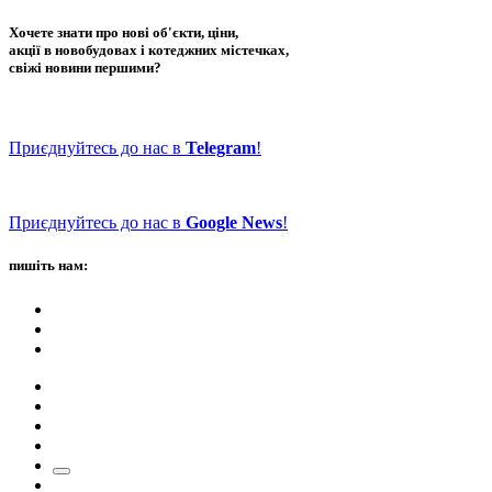
Хочете знати про нові об'єкти, ціни,
акції в новобудовах і котеджних містечках,
свіжі новини першими?
Приєднуйтесь до нас в
Telegram
!
Приєднуйтесь до нас в
Google News
!
пишіть нам: