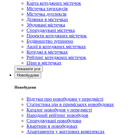
Карта котеджних містечок
Містечка таунхаусів
Містечка дуплексів
Ділянки в містечках
Збудовані містечка
Споруджувані містечка
Проекти котеджних містечок
Будівництво зупинено
Акції в котеджних містечках
Котеджі в містечках
Рейтинг котеджних містечок
Ціни в містечках
Новобудови
Новобудови
Відгуки про новобудови у передмісті
Статистика цін в приміських новобудовах
Каталог новобудов у передмісті
Народний рейтинг новобудов
Споруджувані новобудови
Квартири в новобудовах
Апартаменти у житлових комплексах