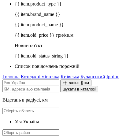
{{ item.product_type }}
{{ item.brand_name }}
{{ item.product_name }}
{{ item.old_price }} грн/кв.м
Новий об'єкт
{{ item.old_status_string }}
Список повідомлень порожній
Головна
Котеджні містечка
Київська
Бучанський
Ірпінь
+{{ radius }} км
шукати в каталозі
Відстань в радіусі, км
Уся Україна