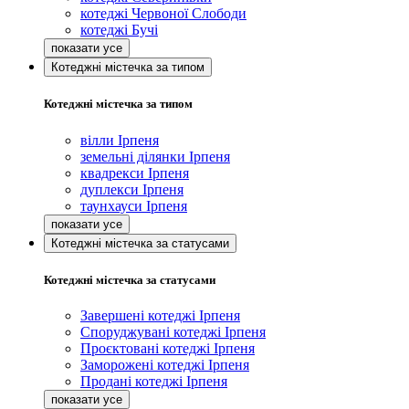
котеджі Червоної Слободи
котеджі Бучі
Котеджні містечка за типом
Котеджні містечка за типом
вілли Ірпеня
земельні ділянки Ірпеня
квадрекси Ірпеня
дуплекси Ірпеня
таунхауси Ірпеня
Котеджні містечка за статусами
Котеджні містечка за статусами
Завершені котеджі Ірпеня
Споруджувані котеджі Ірпеня
Проєктовані котеджі Ірпеня
Заморожені котеджі Ірпеня
Продані котеджі Ірпеня