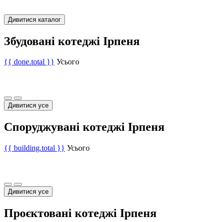
Дивитися каталог
Збудовані котеджі Ірпеня
{{ done.total }}
Усього
Дивитися усе
Споруджувані котеджі Ірпеня
{{ building.total }}
Усього
Дивитися усе
Проєктовані котеджі Ірпеня