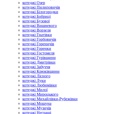
котеджі Озер
котеджі Пилиповичів
котеджі Білогородки
котеджі Бобриці
котеджі Бузової
котеджі Вишневого
котеджі Ворзеля
котеджі Гнатівки
котеджі Горбовичів
котеджі Гореничів
котеджі Горенки
котеджі Гостомеля
котеджі Гурівщини
котеджі Дмитрівки
котеджі Забуччя
котеджі Крюківщини
котеджі Лісного
котеджі Луки
котеджі Любимівки
котеджі Милої
котеджі Мироцького
котеджі Михайлівки-Рубежівки
котеджі Мощуна
котеджі Музичів
котеджі Неграші