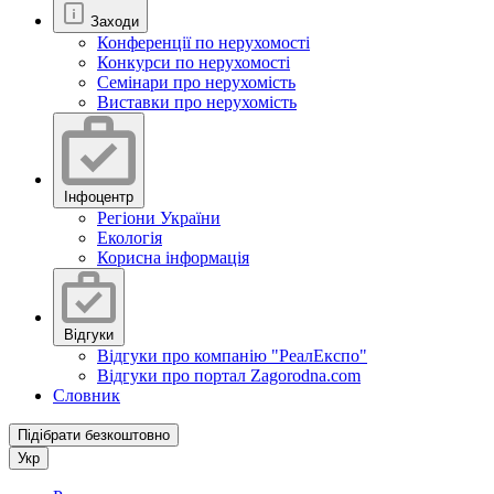
Заходи
Конференції по нерухомості
Конкурси по нерухомості
Семінари про нерухомість
Виставки про нерухомість
Інфоцентр
Регіони України
Екологія
Корисна інформація
Відгуки
Відгуки про компанію "РеалЕкспо"
Відгуки про портал Zagorodna.com
Словник
Підібрати безкоштовно
Укр