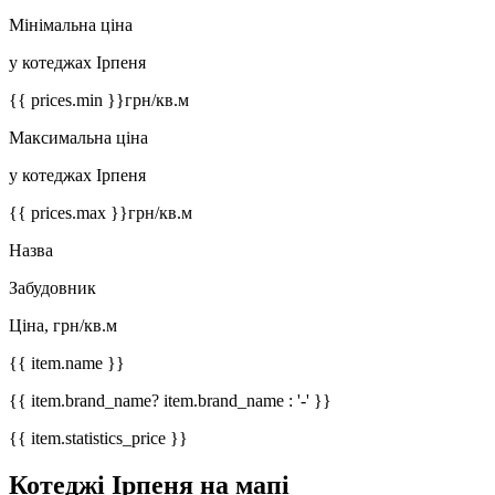
Мінімальна ціна
у котеджах Ірпеня
{{ prices.min }}
грн/кв.м
Максимальна ціна
у котеджах Ірпеня
{{ prices.max }}
грн/кв.м
Назва
Забудовник
Ціна, грн/кв.м
{{ item.name }}
{{ item.brand_name? item.brand_name : '-' }}
{{ item.statistics_price }}
Котеджі Ірпеня на мапі