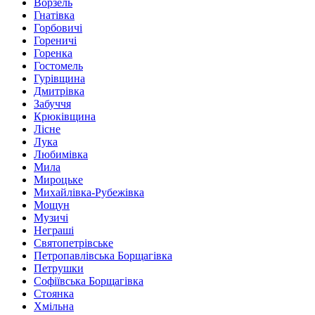
Ворзель
Гнатівка
Горбовичі
Гореничі
Горенка
Гостомель
Гурівщина
Дмитрівка
Забуччя
Крюківщина
Лісне
Лука
Любимівка
Мила
Мироцьке
Михайлівка-Рубежівка
Мощун
Музичі
Неграші
Святопетрівське
Петропавлівська Борщагівка
Петрушки
Софіївська Борщагівка
Стоянка
Хмільна