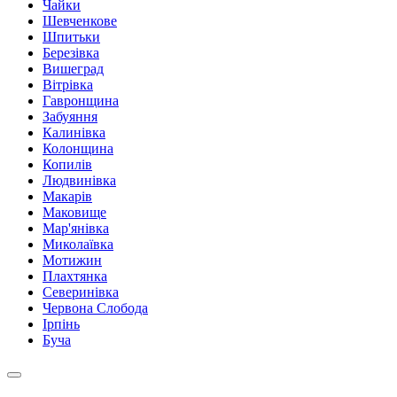
Чайки
Шевченкове
Шпитьки
Березівка
Вишеград
Вітрівка
Гавронщина
Забуяння
Калинівка
Колонщина
Копилів
Людвинівка
Макарів
Маковище
Мар'янівка
Миколаївка
Мотижин
Плахтянка
Северинівка
Червона Слобода
Ірпінь
Буча