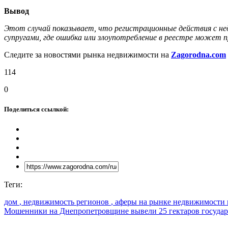
Вывод
Этот случай показывает, что регистрационные действия с н
супругами, где ошибка или злоупотребление в реестре может 
Следите за новостями рынка недвижимости на
Zagorodna.com
114
0
Поделиться ссылкой:
Теги:
дом
, недвижимость регионов
, аферы на рынке недвижимости 
Мошенники на Днепропетровщине вывели 25 гектаров государ