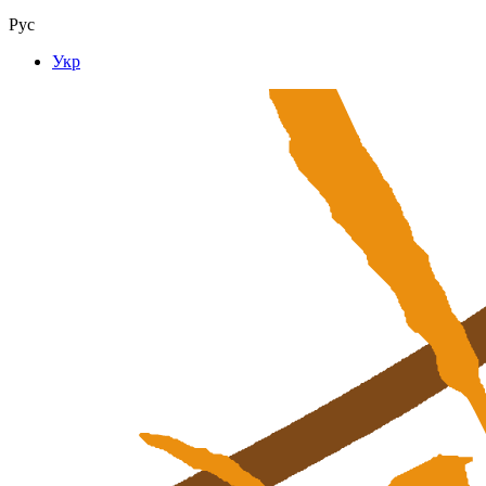
Рус
Укр