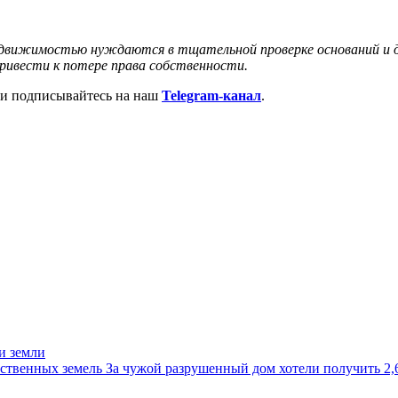
едвижимостью нуждаются в тщательной проверке оснований и 
привести к потере права собственности.
и подписывайтесь на наш
Telegram-канал
.
и земли
ственных земель
За чужой разрушенный дом хотели получить 2,