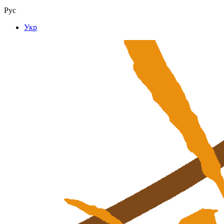
Рус
Укр