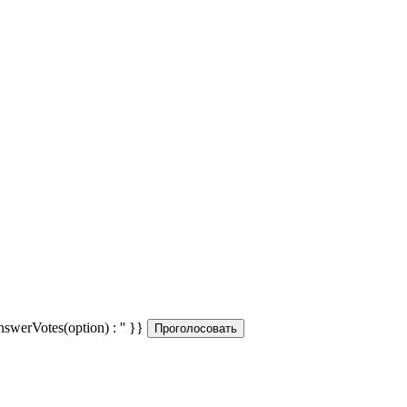
answerVotes(option) : '' }}
Проголосовать