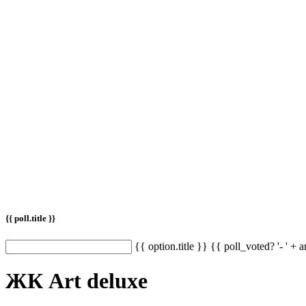
{{ poll.title }}
{{ option.title }} {{ poll_voted? '- ' + 
ЖК Art deluxe