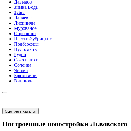
Давыдов
Зимна Вода
Зубра
Лапаевка
Лисиничи
Мурованое
Оброшино
Пасеки-Зубрицкие
Подберезцы
Пустомыты
Рудно
Сокольники
Солонка
Чишки
Брюховичи
Винники
Смотреть каталог
Построенные новостройки Львовского