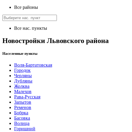
Все районы
Все нас. пункты
Новостройки Львовского района
Населенные пункты
Воля-Бартатовская
Городок
Черляны
Дубляны
Жолква
Малехов
Рава-Русская
Запытов
Ременов
Бобрка
Басовка
Волица
Горишний