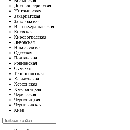
Волынская
Днепропетровская
Житомирская
Закарпатская
Запорожская
Ивано-Франковская
Киевская
Кировоградская
Львовская
Николаевская
Одесская
Полтавская
Ровненская
Сумская
Тернопольская
Харьковская
Херсонская
Хмельницкая
Черкасская
Черновицкая
Черниговская
Киев