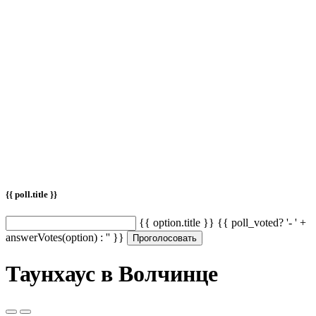
{{ poll.title }}
{{ option.title }} {{ poll_voted? '- ' +
answerVotes(option) : '' }}
Проголосовать
Таунхаус в Волчинце