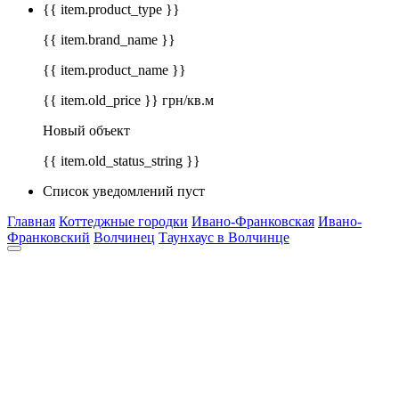
{{ item.product_type }}
{{ item.brand_name }}
{{ item.product_name }}
{{ item.old_price }} грн/кв.м
Новый объект
{{ item.old_status_string }}
Список уведомлений пуст
Главная
Коттеджные городки
Ивано-Франковская
Ивано-
Франковский
Волчинец
Таунхаус в Волчинце