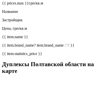
{{ prices.max }}
грн/кв.м
Название
Застройщик
Цена, грн/кв.м
{{ item.name }}
{{ item.brand_name? item.brand_name : '-' }}
{{ item.statistics_price }}
Дуплексы Полтавской области на
карте