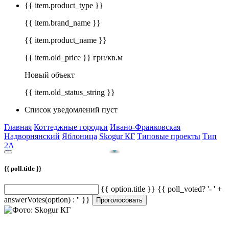
{{ item.product_type }}
{{ item.brand_name }}
{{ item.product_name }}
{{ item.old_price }} грн/кв.м
Новый объект
{{ item.old_status_string }}
Список уведомлений пуст
Главная
Коттеджные городки
Ивано-Франковская
Надворнянский
Яблоница
Skogur КГ
Типовые проекты
Тип
2А
{{ poll.title }}
{{ option.title }} {{ poll_voted? '- ' +
answerVotes(option) : '' }}
Проголосовать