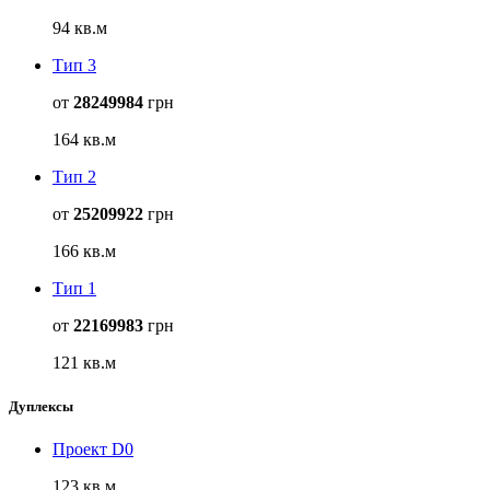
94 кв.м
Тип 3
от
28249984
грн
164 кв.м
Тип 2
от
25209922
грн
166 кв.м
Тип 1
от
22169983
грн
121 кв.м
Дуплексы
Проект D0
123 кв.м