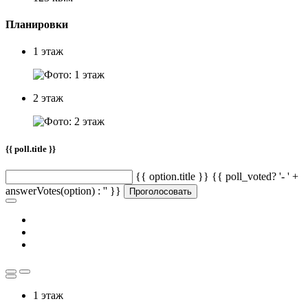
Планировки
1 этаж
2 этаж
{{ poll.title }}
{{ option.title }} {{ poll_voted? '- ' +
answerVotes(option) : '' }}
Проголосовать
1 этаж