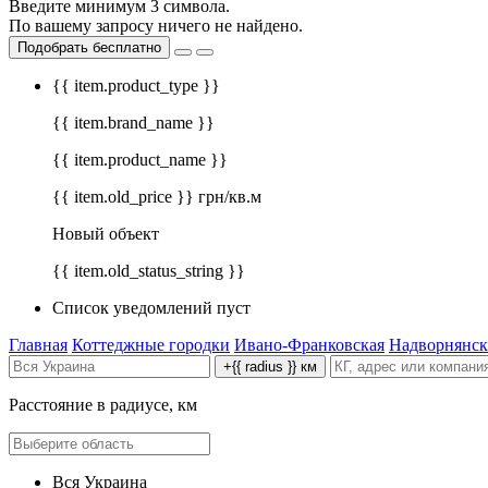
Введите минимум 3 символа.
По вашему запросу ничего не найдено.
Подобрать бесплатно
{{ item.product_type }}
{{ item.brand_name }}
{{ item.product_name }}
{{ item.old_price }} грн/кв.м
Новый объект
{{ item.old_status_string }}
Список уведомлений пуст
Главная
Коттеджные городки
Ивано-Франковская
Надворнянс
+{{ radius }} км
Расстояние в радиусе, км
Вся Украина