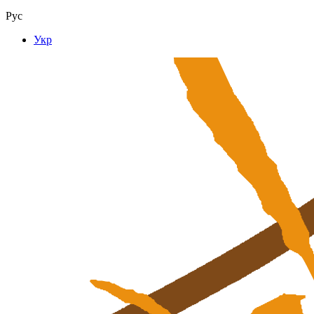
Рус
Укр