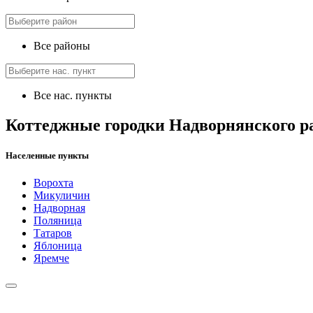
Все районы
Все нас. пункты
Коттеджные городки Надворнянского р
Населенные пункты
Ворохта
Микуличин
Надворная
Поляница
Татаров
Яблоница
Яремче