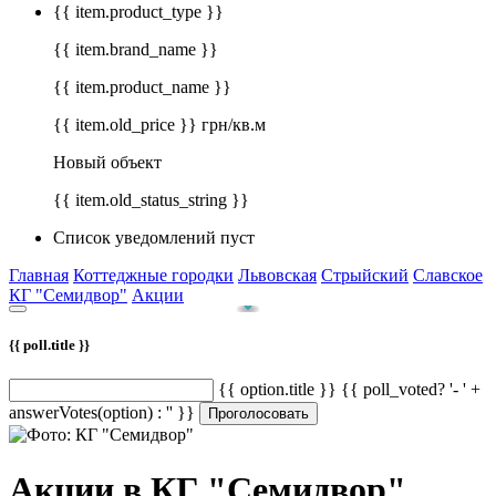
{{ item.product_type }}
{{ item.brand_name }}
{{ item.product_name }}
{{ item.old_price }} грн/кв.м
Новый объект
{{ item.old_status_string }}
Список уведомлений пуст
Главная
Коттеджные городки
Львовская
Стрыйский
Славское
КГ "Семидвор"
Акции
{{ poll.title }}
{{ option.title }} {{ poll_voted? '- ' +
answerVotes(option) : '' }}
Проголосовать
Акции в КГ "Семидвор"