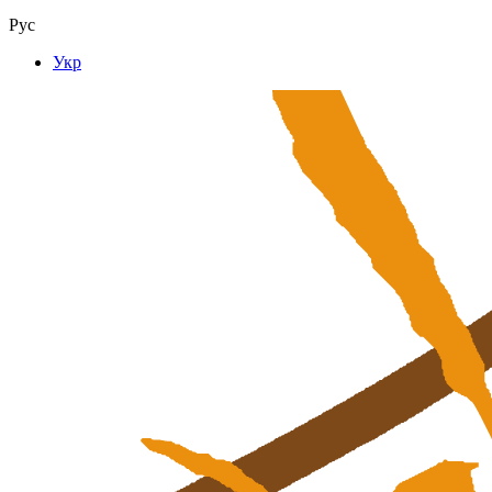
Рус
Укр