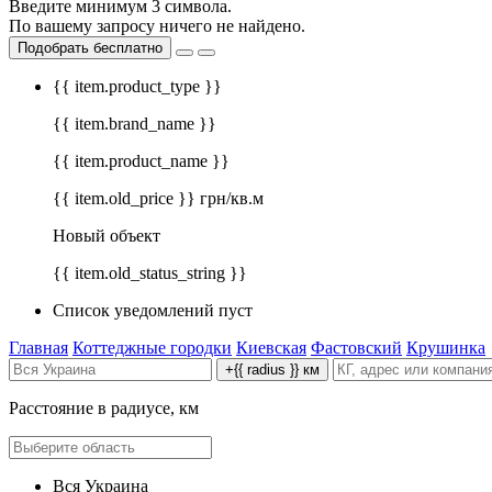
Введите минимум 3 символа.
По вашему запросу ничего не найдено.
Подобрать бесплатно
{{ item.product_type }}
{{ item.brand_name }}
{{ item.product_name }}
{{ item.old_price }} грн/кв.м
Новый объект
{{ item.old_status_string }}
Список уведомлений пуст
Главная
Коттеджные городки
Киевская
Фастовский
Крушинка
+{{ radius }} км
Расстояние в радиусе, км
Вся Украина