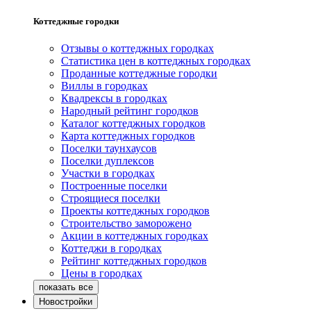
Коттеджные городки
Отзывы о коттеджных городках
Статистика цен в коттеджных городках
Проданные коттеджные городки
Виллы в городках
Квадрексы в городках
Народный рейтинг городков
Каталог коттеджных городков
Карта коттеджных городков
Поселки таунхаусов
Поселки дуплексов
Участки в городках
Построенные поселки
Строящиеся поселки
Проекты коттеджных городков
Строительство заморожено
Акции в коттеджных городках
Коттеджи в городках
Рейтинг коттеджных городков
Цены в городках
Новостройки