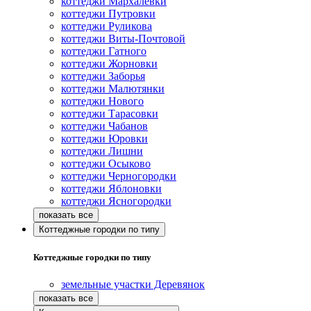
коттеджи Мархалевки
коттеджи Путровки
коттеджи Руликова
коттеджи Виты-Почтовой
коттеджи Гатного
коттеджи Жорновки
коттеджи Заборья
коттеджи Малютянки
коттеджи Нового
коттеджи Тарасовки
коттеджи Чабанов
коттеджи Юровки
коттеджи Лишни
коттеджи Осыково
коттеджи Черногородки
коттеджи Яблоновки
коттеджи Ясногородки
Коттеджные городки по типу
Коттеджные городки по типу
земельные участки Деревянок