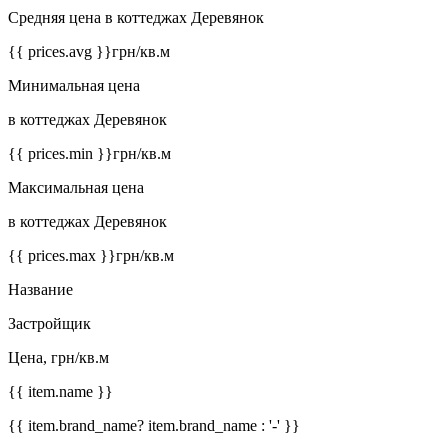
Средняя цена в коттеджах Деревянок
{{ prices.avg }}
грн/кв.м
Минимальная цена
в коттеджах Деревянок
{{ prices.min }}
грн/кв.м
Максимальная цена
в коттеджах Деревянок
{{ prices.max }}
грн/кв.м
Название
Застройщик
Цена, грн/кв.м
{{ item.name }}
{{ item.brand_name? item.brand_name : '-' }}