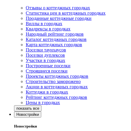
Отзывы о коттеджных городках
Статистика цен в коттеджных городках
Проданные коттеджные городки
Виллы в городках
Квадрексы в городках
Народный рейтинг городков
Каталог коттеджных городков
Карта коттеджных городков
Поселки таунхаусов
Поселки дуплексов
Участки в городках
Построенные поселки
Строящиеся поселки
Проекты коттеджных городков
Строительство заморожено
Акции в коттеджных городках
Коттеджи в городках
Рейтинг коттеджных городков
Цены в городках
Новостройки
Новостройки