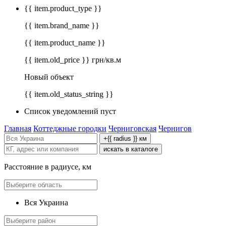
{{ item.product_type }}
{{ item.brand_name }}
{{ item.product_name }}
{{ item.old_price }} грн/кв.м
Новый объект
{{ item.old_status_string }}
Список уведомлений пуст
Главная
Коттеджные городки
Черниговская
Чернигов
+{{ radius }} км
искать в каталоге
Расстояние в радиусе, км
Вся Украина