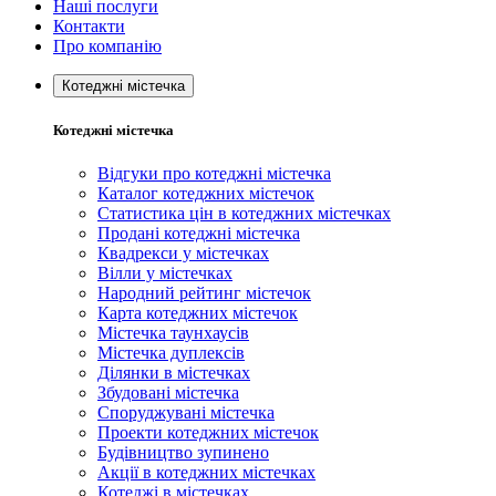
Наші послуги
Контакти
Про компанію
Котеджні містечка
Котеджні містечка
Відгуки про котеджні містечка
Каталог котеджних містечок
Статистика цін в котеджних містечках
Продані котеджні містечка
Квадрекси у містечках
Вілли у містечках
Народний рейтинг містечок
Карта котеджних містечок
Містечка таунхаусів
Містечка дуплексів
Ділянки в містечках
Збудовані містечка
Споруджувані містечка
Проекти котеджних містечок
Будівництво зупинено
Акції в котеджних містечках
Котеджі в містечках