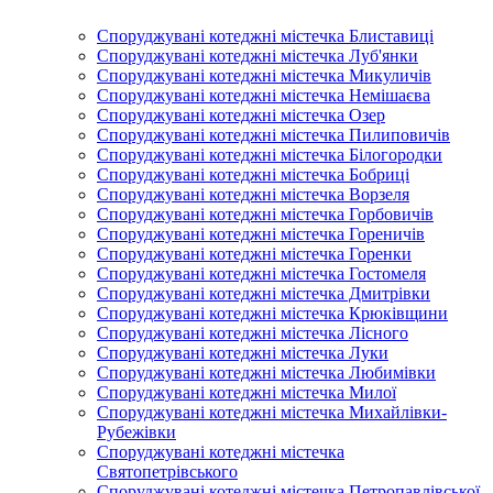
Споруджувані котеджні містечка Блиставиці
Споруджувані котеджні містечка Луб'янки
Споруджувані котеджні містечка Микуличів
Споруджувані котеджні містечка Немішаєва
Споруджувані котеджні містечка Озер
Споруджувані котеджні містечка Пилиповичів
Споруджувані котеджні містечка Білогородки
Споруджувані котеджні містечка Бобриці
Споруджувані котеджні містечка Ворзеля
Споруджувані котеджні містечка Горбовичів
Споруджувані котеджні містечка Гореничів
Споруджувані котеджні містечка Горенки
Споруджувані котеджні містечка Гостомеля
Споруджувані котеджні містечка Дмитрівки
Споруджувані котеджні містечка Крюківщини
Споруджувані котеджні містечка Лісного
Споруджувані котеджні містечка Луки
Споруджувані котеджні містечка Любимівки
Споруджувані котеджні містечка Милої
Споруджувані котеджні містечка Михайлівки-
Рубежівки
Споруджувані котеджні містечка
Святопетрівського
Споруджувані котеджні містечка Петропавлівської