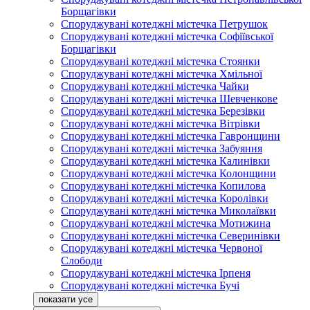
Борщагівки
Споруджувані котеджні містечка Петрушок
Споруджувані котеджні містечка Софіївської
Борщагівки
Споруджувані котеджні містечка Стоянки
Споруджувані котеджні містечка Хмільної
Споруджувані котеджні містечка Чайки
Споруджувані котеджні містечка Шевченкове
Споруджувані котеджні містечка Березівки
Споруджувані котеджні містечка Вітрівки
Споруджувані котеджні містечка Гавронщини
Споруджувані котеджні містечка Забуяння
Споруджувані котеджні містечка Калинівки
Споруджувані котеджні містечка Колонщини
Споруджувані котеджні містечка Копилова
Споруджувані котеджні містечка Королівки
Споруджувані котеджні містечка Миколаївки
Споруджувані котеджні містечка Мотижина
Споруджувані котеджні містечка Северинівки
Споруджувані котеджні містечка Червоної
Слободи
Споруджувані котеджні містечка Ірпеня
Споруджувані котеджні містечка Бучі