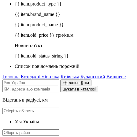
{{ item.product_type }}
{{ item.brand_name }}
{{ item.product_name }}
{{ item.old_price }} грн/кв.м
Новий об'єкт
{{ item.old_status_string }}
Список повідомлень порожній
Головна
Котеджні містечка
Київська
Бучанський
Вишневе
+{{ radius }} км
шукати в каталозі
Відстань в радіусі, км
Уся Україна