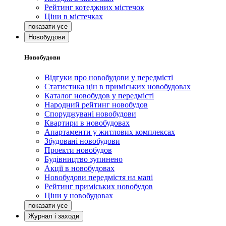
Рейтинг котеджних містечок
Ціни в містечках
Новобудови
Новобудови
Відгуки про новобудови у передмісті
Статистика цін в приміських новобудовах
Каталог новобудов у передмісті
Народний рейтинг новобудов
Споруджувані новобудови
Квартири в новобудовах
Апартаменти у житлових комплексах
Збудовані новобудови
Проекти новобудов
Будівництво зупинено
Акції в новобудовах
Новобудови передмістя на мапі
Рейтинг приміських новобудов
Ціни у новобудовах
Журнал і заходи