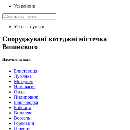
Усі райони
Усі нас. пункти
Споруджувані котеджні містечка
Вишневого
Населені пункти
Блиставиця
Луб'янка
Микуличі
Немішаєве
Озера
Пилиповичі
Білогородка
Бобриця
Вишневе
Ворзель
Горбовичі
Гореничі