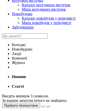
Котеджні містечка
Каталог котеджних містечок
Мапа котеджних містечок
Новобудови
Каталог новобудов у передмісті
Мапа новобудов у передмісті
Забудовники
Котеджі
Новобудови
Акції
Компанії
Журнал
Новини
Статті
Введіть мінімум 3 символи.
За вашим запитом нічого не знайдено.
Підібрати безкоштовно