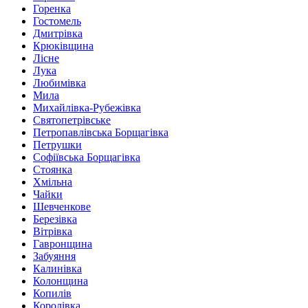
Горенка
Гостомель
Дмитрівка
Крюківщина
Лісне
Лука
Любимівка
Мила
Михайлівка-Рубежівка
Святопетрівське
Петропавлівська Борщагівка
Петрушки
Софіївська Борщагівка
Стоянка
Хмільна
Чайки
Шевченкове
Березівка
Вітрівка
Гавронщина
Забуяння
Калинівка
Колонщина
Копилів
Королівка