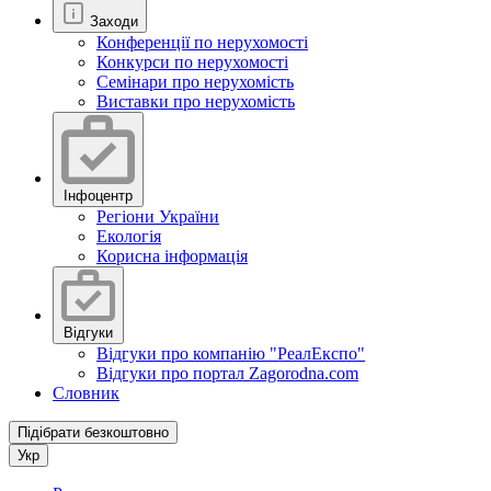
Заходи
Конференції по нерухомості
Конкурси по нерухомості
Семінари про нерухомість
Виставки про нерухомість
Інфоцентр
Регіони України
Екологія
Корисна інформація
Відгуки
Відгуки про компанію "РеалЕкспо"
Відгуки про портал Zagorodna.com
Словник
Підібрати безкоштовно
Укр