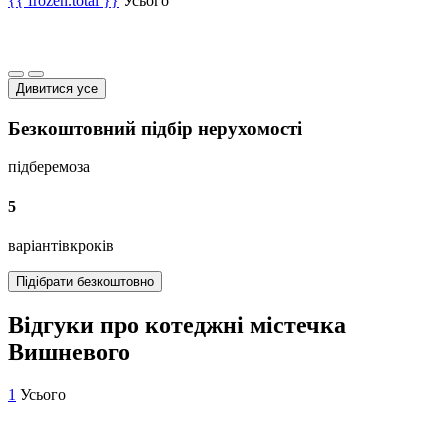
{{ frozen.total }}
Усього
Дивитися усе
Безкоштовний підбір нерухомості
підберемо
за
5
варіантів
кроків
Підібрати безкоштовно
Відгуки про котеджні містечка
Вишневого
1
Усього