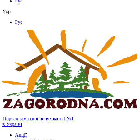
Рус
Укр
Рус
Портал заміської нерухомості №1
в Україні
Акції