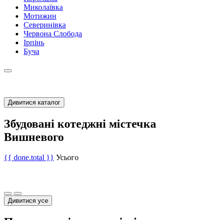
Миколаївка
Мотижин
Северинівка
Червона Слобода
Ірпінь
Буча
Дивитися каталог
Збудовані котеджні містечка
Вишневого
{{ done.total }}
Усього
Дивитися усе