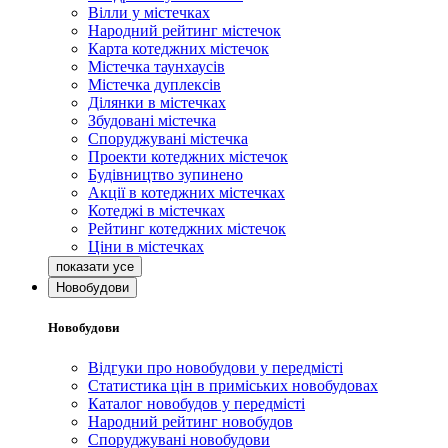
Вілли у містечках
Народний рейтинг містечок
Карта котеджних містечок
Містечка таунхаусів
Містечка дуплексів
Ділянки в містечках
Збудовані містечка
Споруджувані містечка
Проекти котеджних містечок
Будівництво зупинено
Акції в котеджних містечках
Котеджі в містечках
Рейтинг котеджних містечок
Ціни в містечках
Новобудови
Новобудови
Відгуки про новобудови у передмісті
Статистика цін в приміських новобудовах
Каталог новобудов у передмісті
Народний рейтинг новобудов
Споруджувані новобудови