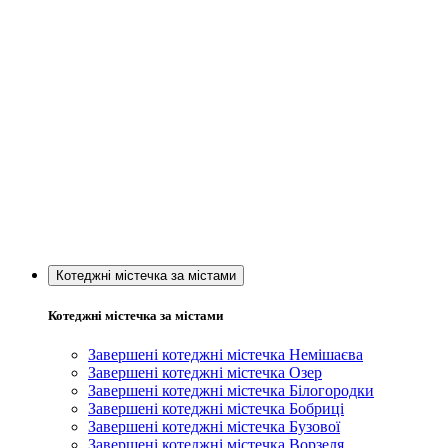
Котеджні містечка за містами
Котеджні містечка за містами
Завершені котеджні містечка Немішаєва
Завершені котеджні містечка Озер
Завершені котеджні містечка Білогородки
Завершені котеджні містечка Бобриці
Завершені котеджні містечка Бузової
Завершені котеджні містечка Ворзеля