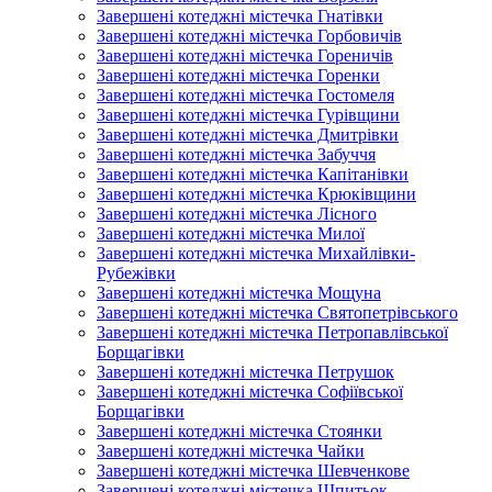
Завершені котеджні містечка Гнатівки
Завершені котеджні містечка Горбовичів
Завершені котеджні містечка Гореничів
Завершені котеджні містечка Горенки
Завершені котеджні містечка Гостомеля
Завершені котеджні містечка Гурівщини
Завершені котеджні містечка Дмитрівки
Завершені котеджні містечка Забуччя
Завершені котеджні містечка Капітанівки
Завершені котеджні містечка Крюківщини
Завершені котеджні містечка Лісного
Завершені котеджні містечка Милої
Завершені котеджні містечка Михайлівки-
Рубежівки
Завершені котеджні містечка Мощуна
Завершені котеджні містечка Святопетрівського
Завершені котеджні містечка Петропавлівської
Борщагівки
Завершені котеджні містечка Петрушок
Завершені котеджні містечка Софіївської
Борщагівки
Завершені котеджні містечка Стоянки
Завершені котеджні містечка Чайки
Завершені котеджні містечка Шевченкове
Завершені котеджні містечка Шпитьок