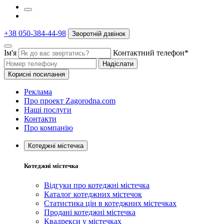
+38 050-384-44-98
Зворотній дзвінок
Ім'я
Контактний телефон*
Надіслати
Корисні посилання
Реклама
Про проект Zagorodna.com
Наші послуги
Контакти
Про компанію
Котеджні містечка
Котеджні містечка
Відгуки про котеджні містечка
Каталог котеджних містечок
Статистика цін в котеджних містечках
Продані котеджні містечка
Квадрекси у містечках