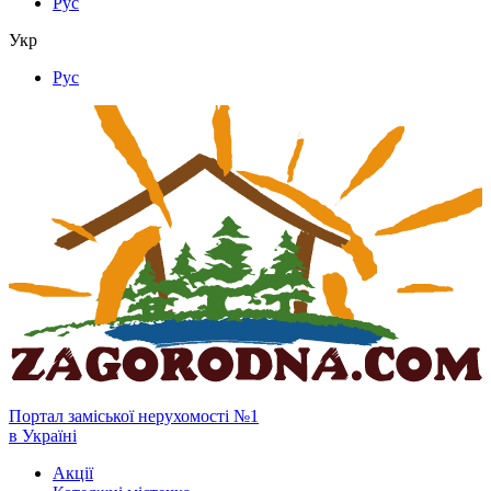
Рус
Укр
Рус
Портал заміської нерухомості №1
в Україні
Акції