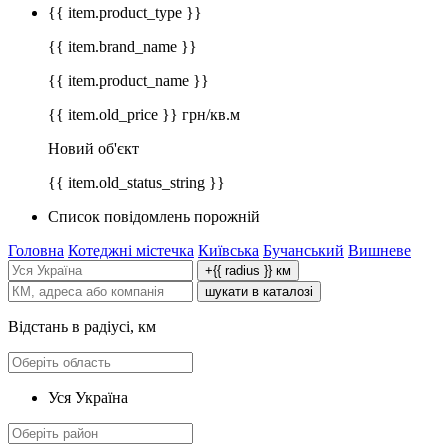
{{ item.product_type }}
{{ item.brand_name }}
{{ item.product_name }}
{{ item.old_price }} грн/кв.м
Новий об'єкт
{{ item.old_status_string }}
Список повідомлень порожній
Головна
Котеджні містечка
Київська
Бучанський
Вишневе
+{{ radius }} км
шукати в каталозі
Відстань в радіусі, км
Уся Україна