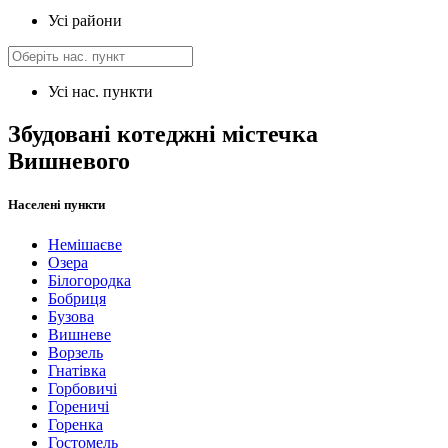
Усі райони
Усі нас. пункти
Збудовані котеджні містечка
Вишневого
Населені пункти
Немішаєве
Озера
Білогородка
Бобриця
Бузова
Вишневе
Ворзель
Гнатівка
Горбовичі
Гореничі
Горенка
Гостомель