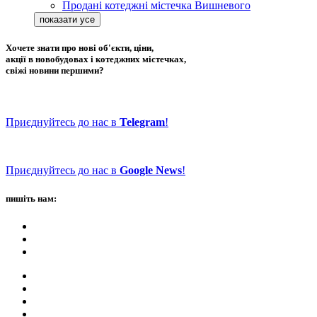
Продані котеджні містечка Вишневого
Хочете знати про нові об'єкти, ціни,
акції в новобудовах і котеджних містечках,
свіжі новини першими?
Приєднуйтесь до нас в
Telegram
!
Приєднуйтесь до нас в
Google News
!
пишіть нам: