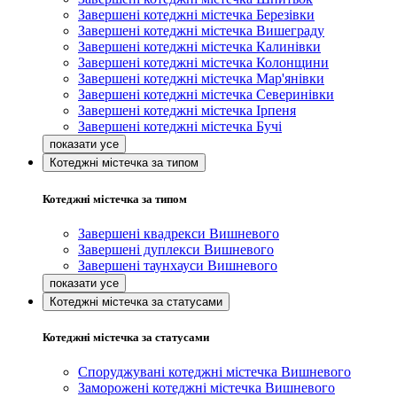
Завершені котеджні містечка Березівки
Завершені котеджні містечка Вишеграду
Завершені котеджні містечка Калинівки
Завершені котеджні містечка Колонщини
Завершені котеджні містечка Мар'янівки
Завершені котеджні містечка Северинівки
Завершені котеджні містечка Ірпеня
Завершені котеджні містечка Бучі
Котеджні містечка за типом
Котеджні містечка за типом
Завершені квадрекси Вишневого
Завершені дуплекси Вишневого
Завершені таунхауси Вишневого
Котеджні містечка за статусами
Котеджні містечка за статусами
Споруджувані котеджні містечка Вишневого
Заморожені котеджні містечка Вишневого