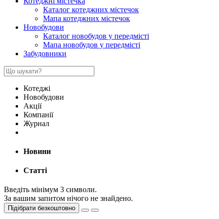
Котеджні містечка
Каталог котеджних містечок
Мапа котеджних містечок
Новобудови
Каталог новобудов у передмісті
Мапа новобудов у передмісті
Забудовники
Котеджі
Новобудови
Акції
Компанії
Журнал
Новини
Статті
Введіть мінімум 3 символи.
За вашим запитом нічого не знайдено.
Підібрати безкоштовно