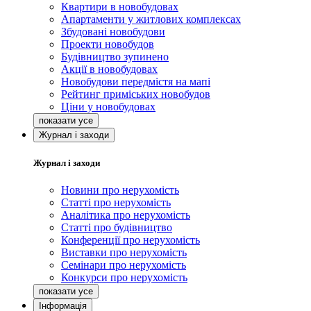
Квартири в новобудовах
Апартаменти у житлових комплексах
Збудовані новобудови
Проекти новобудов
Будівництво зупинено
Акції в новобудовах
Новобудови передмістя на мапі
Рейтинг приміських новобудов
Ціни у новобудовах
Журнал і заходи
Журнал і заходи
Новини про нерухомість
Статті про нерухомість
Аналітика про нерухомість
Статті про будівництво
Конференції про нерухомість
Виставки про нерухомість
Семінари про нерухомість
Конкурси про нерухомість
Інформація