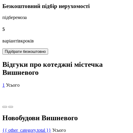
Безкоштовний підбір нерухомості
підберемо
за
5
варіантів
кроків
Підібрати безкоштовно
Відгуки про котеджні містечка
Вишневого
1
Усього
Новобудови Вишневого
{{ other_category.total }}
Усього