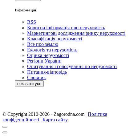
Інформація
RSS
Корисна інформація про нерухомість
Маркетингові дослідження ринку нерухомості
Класифікація нерухомості
Все про землю
Екологія та нерухомість
Оцінка нерухомості
Регіони України
Опитування і голосування по нерухомості
Питання-відповідь
Словник
© Copyright 2010-2026 - Zagorodna.com
|
Політика
конфіденційності
|
Карта сайту