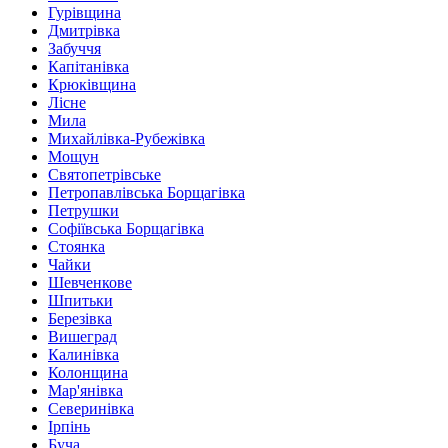
Гурівщина
Дмитрівка
Забуччя
Капітанівка
Крюківщина
Лісне
Мила
Михайлівка-Рубежівка
Мощун
Святопетрівське
Петропавлівська Борщагівка
Петрушки
Софіївська Борщагівка
Стоянка
Чайки
Шевченкове
Шпитьки
Березівка
Вишеград
Калинівка
Колонщина
Мар'янівка
Северинівка
Ірпінь
Буча