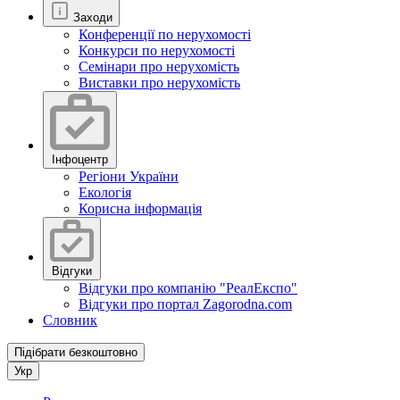
Заходи
Конференції по нерухомості
Конкурси по нерухомості
Семінари про нерухомість
Виставки про нерухомість
Інфоцентр
Регіони України
Екологія
Корисна інформація
Відгуки
Відгуки про компанію "РеалЕкспо"
Відгуки про портал Zagorodna.com
Словник
Підібрати безкоштовно
Укр