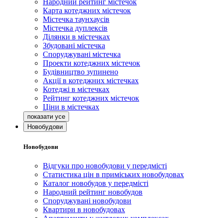
Народний рейтинг містечок
Карта котеджних містечок
Містечка таунхаусів
Містечка дуплексів
Ділянки в містечках
Збудовані містечка
Споруджувані містечка
Проекти котеджних містечок
Будівництво зупинено
Акції в котеджних містечках
Котеджі в містечках
Рейтинг котеджних містечок
Ціни в містечках
Новобудови
Новобудови
Відгуки про новобудови у передмісті
Статистика цін в приміських новобудовах
Каталог новобудов у передмісті
Народний рейтинг новобудов
Споруджувані новобудови
Квартири в новобудовах