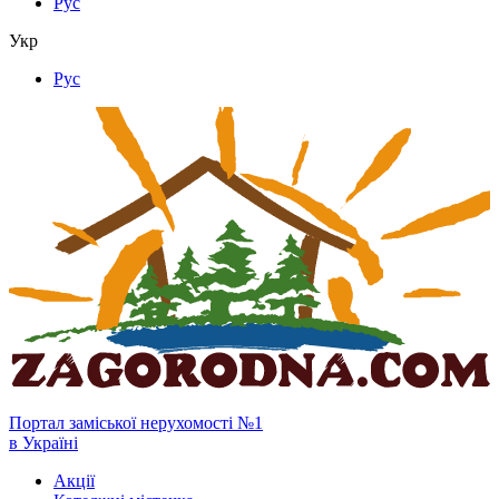
Рус
Укр
Рус
Портал заміської нерухомості №1
в Україні
Акції