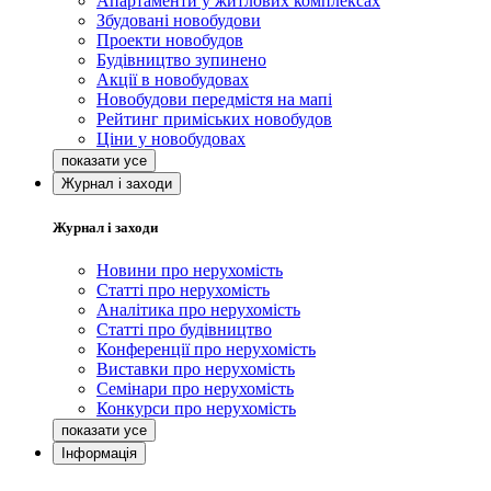
Апартаменти у житлових комплексах
Збудовані новобудови
Проекти новобудов
Будівництво зупинено
Акції в новобудовах
Новобудови передмістя на мапі
Рейтинг приміських новобудов
Ціни у новобудовах
Журнал і заходи
Журнал і заходи
Новини про нерухомість
Статті про нерухомість
Аналітика про нерухомість
Статті про будівництво
Конференції про нерухомість
Виставки про нерухомість
Семінари про нерухомість
Конкурси про нерухомість
Інформація