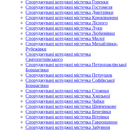
Споруджувані котеджні містечка Горенки
Споруджувані котеджні містечка Гостомеля
Споруджувані котеджні містечка Дмитрівки
Споруджувані котеджні містечка Крюківщини
Споруджувані котеджні містечка Лісного
Споруджувані котеджні містечка Луки
Споруджувані котеджні містечка Любимівки
Споруджувані котеджні містечка Милої
Споруджувані котеджні містечка Михайлівки-
Рубежівки
Споруджувані котеджні містечка
Святопетрівського
Споруджувані котеджні містечка Петропавлівської
Борщагівки
Споруджувані котеджні містечка Петрушок
Споруджувані котеджні містечка Софіївської
Борщагівки
Споруджувані котеджні містечка Стоянки
Споруджувані котеджні містечка Хмільної
Споруджувані котеджні містечка Чайки
Споруджувані котеджні містечка Шевченкове
Споруджувані котеджні містечка Березівки
Споруджувані котеджні містечка Вітрівки
Споруджувані котеджні містечка Гавронщини
Споруджувані котеджні містечка Забуяння