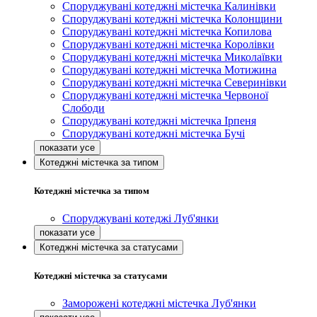
Споруджувані котеджні містечка Калинівки
Споруджувані котеджні містечка Колонщини
Споруджувані котеджні містечка Копилова
Споруджувані котеджні містечка Королівки
Споруджувані котеджні містечка Миколаївки
Споруджувані котеджні містечка Мотижина
Споруджувані котеджні містечка Северинівки
Споруджувані котеджні містечка Червоної
Слободи
Споруджувані котеджні містечка Ірпеня
Споруджувані котеджні містечка Бучі
Котеджні містечка за типом
Котеджні містечка за типом
Споруджувані котеджі Луб'янки
Котеджні містечка за статусами
Котеджні містечка за статусами
Заморожені котеджні містечка Луб'янки