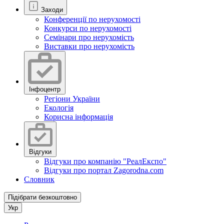
Заходи
Конференції по нерухомості
Конкурси по нерухомості
Семінари про нерухомість
Виставки про нерухомість
Інфоцентр
Регіони України
Екологія
Корисна інформація
Відгуки
Відгуки про компанію "РеалЕкспо"
Відгуки про портал Zagorodna.com
Словник
Підібрати безкоштовно
Укр