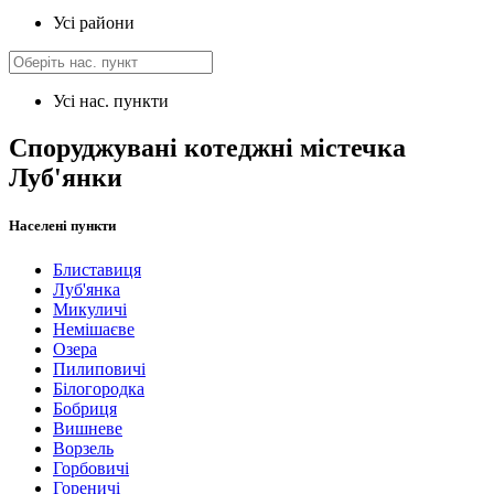
Усі райони
Усі нас. пункти
Споруджувані котеджні містечка
Луб'янки
Населені пункти
Блиставиця
Луб'янка
Микуличі
Немішаєве
Озера
Пилиповичі
Білогородка
Бобриця
Вишневе
Ворзель
Горбовичі
Гореничі