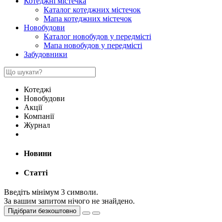
Котеджні містечка
Каталог котеджних містечок
Мапа котеджних містечок
Новобудови
Каталог новобудов у передмісті
Мапа новобудов у передмісті
Забудовники
Котеджі
Новобудови
Акції
Компанії
Журнал
Новини
Статті
Введіть мінімум 3 символи.
За вашим запитом нічого не знайдено.
Підібрати безкоштовно