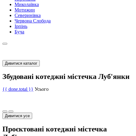
Миколаївка
Мотижин
Северинівка
Червона Слобода
Ірпінь
Буча
Дивитися каталог
Збудовані котеджні містечка Луб'янки
{{ done.total }}
Усього
Дивитися усе
Проєктовані котеджні містечка