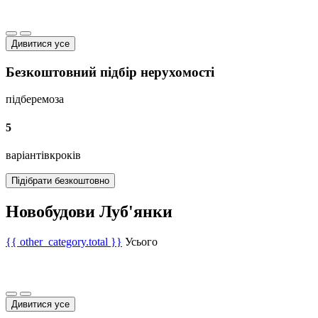
Дивитися усе
Безкоштовний підбір нерухомості
підберемо
за
5
варіантів
кроків
Підібрати безкоштовно
Новобудови Луб'янки
{{ other_category.total }}
Усього
Дивитися усе