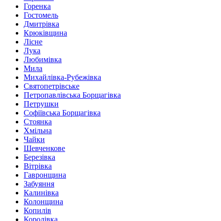
Горенка
Гостомель
Дмитрівка
Крюківщина
Лісне
Лука
Любимівка
Мила
Михайлівка-Рубежівка
Святопетрівське
Петропавлівська Борщагівка
Петрушки
Софіївська Борщагівка
Стоянка
Хмільна
Чайки
Шевченкове
Березівка
Вітрівка
Гавронщина
Забуяння
Калинівка
Колонщина
Копилів
Королівка