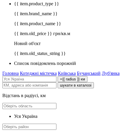
{{ item.product_type }}
{{ item.brand_name }}
{{ item.product_name }}
{{ item.old_price }} грн/кв.м
Новий об'єкт
{{ item.old_status_string }}
Список повідомлень порожній
Головна
Котеджні містечка
Київська
Бучанський
Луб'янка
+{{ radius }} км
шукати в каталозі
Відстань в радіусі, км
Уся Україна