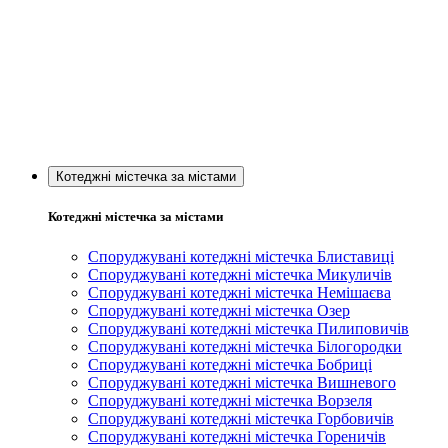
Котеджні містечка за містами
Котеджні містечка за містами
Споруджувані котеджні містечка Блиставиці
Споруджувані котеджні містечка Микуличів
Споруджувані котеджні містечка Немішаєва
Споруджувані котеджні містечка Озер
Споруджувані котеджні містечка Пилиповичів
Споруджувані котеджні містечка Білогородки
Споруджувані котеджні містечка Бобриці
Споруджувані котеджні містечка Вишневого
Споруджувані котеджні містечка Ворзеля
Споруджувані котеджні містечка Горбовичів
Споруджувані котеджні містечка Гореничів