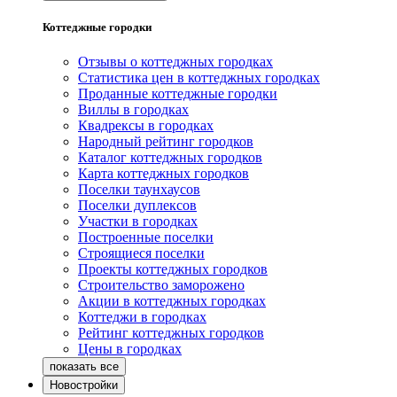
Коттеджные городки
Отзывы о коттеджных городках
Статистика цен в коттеджных городках
Проданные коттеджные городки
Виллы в городках
Квадрексы в городках
Народный рейтинг городков
Каталог коттеджных городков
Карта коттеджных городков
Поселки таунхаусов
Поселки дуплексов
Участки в городках
Построенные поселки
Строящиеся поселки
Проекты коттеджных городков
Строительство заморожено
Акции в коттеджных городках
Коттеджи в городках
Рейтинг коттеджных городков
Цены в городках
Новостройки