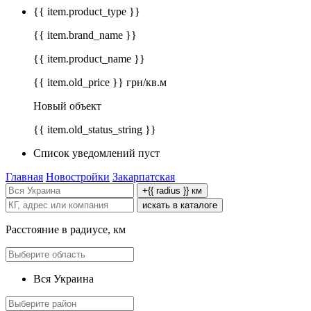
{{ item.product_type }}
{{ item.brand_name }}
{{ item.product_name }}
{{ item.old_price }} грн/кв.м
Новый объект
{{ item.old_status_string }}
Список уведомлений пуст
Главная
Новостройки
Закарпатская
+{{ radius }} км
искать в каталоге
Расстояние в радиусе, км
Вся Украина