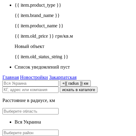
{{ item.product_type }}
{{ item.brand_name }}
{{ item.product_name }}
{{ item.old_price }} грн/кв.м
Новый объект
{{ item.old_status_string }}
Список уведомлений пуст
Главная
Новостройки
Закарпатская
+{{ radius }} км
искать в каталоге
Расстояние в радиусе, км
Вся Украина