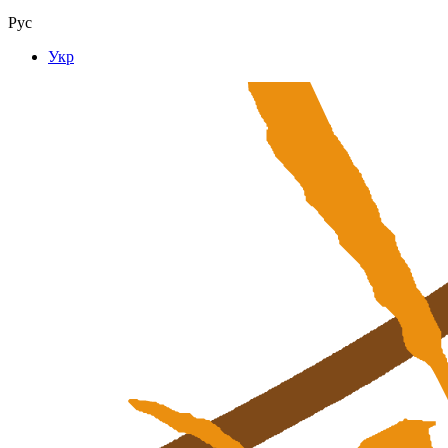
Рус
Укр