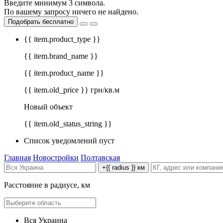
Введите минимум 3 символа.
По вашему запросу ничего не найдено.
Подобрать бесплатно
{{ item.product_type }}
{{ item.brand_name }}
{{ item.product_name }}
{{ item.old_price }} грн/кв.м
Новый объект
{{ item.old_status_string }}
Список уведомлений пуст
Главная
Новостройки
Полтавская
+{{ radius }} км
Расстояние в радиусе, км
Вся Украина