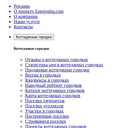
Реклама
О проекте Zagorodna.com
О компании
Наши услуги
Контакты
Коттеджные городки
Коттеджные городки
Отзывы о коттеджных городках
Статистика цен в коттеджных городках
Проданные коттеджные городки
Виллы в городках
Квадрексы в городках
Народный рейтинг городков
Каталог коттеджных городков
Карта коттеджных городков
Поселки таунхаусов
Поселки дуплексов
Участки в городках
Построенные поселки
Строящиеся поселки
Проекты коттеджных городков