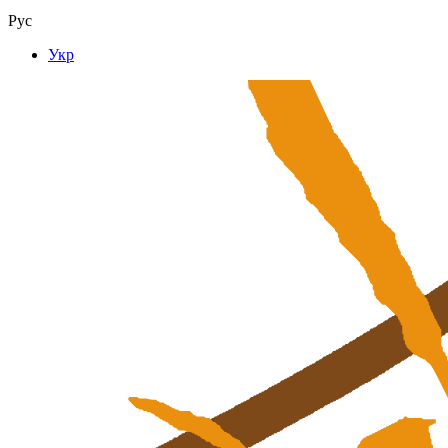
Рус
Укр