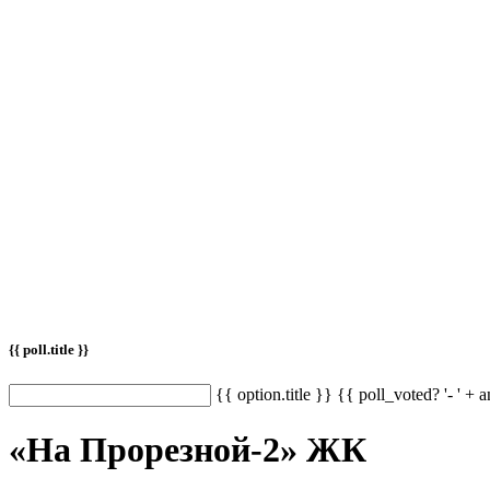
{{ poll.title }}
{{ option.title }} {{ poll_voted? '- ' + 
«На Прорезной-2» ЖК