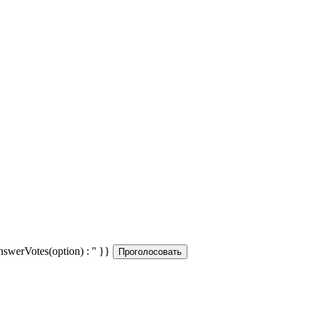
answerVotes(option) : '' }}
Проголосовать