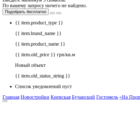
По вашему запросу ничего не найдено.
Подобрать бесплатно
{{ item.product_type }}
{{ item.brand_name }}
{{ item.product_name }}
{{ item.old_price }} грн/кв.м
Новый объект
{{ item.old_status_string }}
Список уведомлений пуст
Главная
Новостройки
Киевская
Бучанский
Гостомель
«На Прор