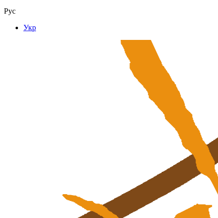
Рус
Укр