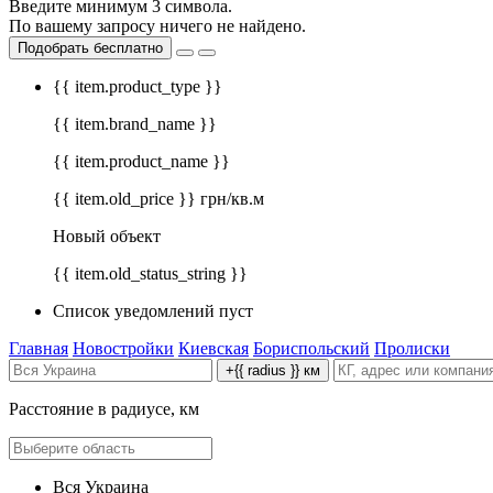
Введите минимум 3 символа.
По вашему запросу ничего не найдено.
Подобрать бесплатно
{{ item.product_type }}
{{ item.brand_name }}
{{ item.product_name }}
{{ item.old_price }} грн/кв.м
Новый объект
{{ item.old_status_string }}
Список уведомлений пуст
Главная
Новостройки
Киевская
Бориспольский
Пролиски
+{{ radius }} км
Расстояние в радиусе, км
Вся Украина